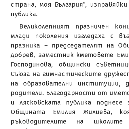
страна, моя България“, изправяйки
публика.
Великолепният празничен ко
млади поколения изгледаха с в
празника – председателят на Об
Добрев, заместник-кметовете Еми
Господинова, общински съветни
Съюза на гимнастическите дружес
на образователни институции, д
родители. Благодарности от имет
и лясковската публика поднесе
Общината Емилия Жилиева, к
ръководителите на школите