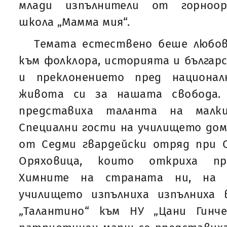
млади изпълнители от горноор
школа „Мамма мия“.
Темата естествено беше любов
към фолклора, историята и българ
и преклонението пред национал
живота си за нашата свобода. 
представиха таланта на малки
Специални гости на училището дом
от Седми гвардейски отряд при СУ
Оряховица, които откриха пра
Химните на страната ни, на 
училището изпълниха изпълниха
„Талантино“ към НУ „Цани Гинче