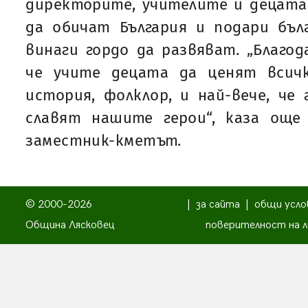
директорите, учителите и децата
да обичат България и подари бъл
винаги гордо да развяват. „Благод
че учите децата да ценят всичк
история, фолклор, и най-вече, че
славят нашите герои“, каза ощ
заместник-кметът.
© 2000-2026
|
за сайта
|
общи усло
Община Лясковец
поверителност на л