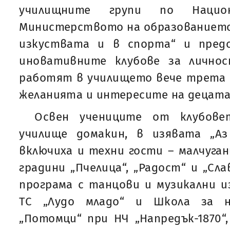
училищните групи по Нацио
Министерството на образованието 
изкуствата и в спорта“ и пред
иновативните клубове за лично
работят в училището вече трета 
желанията и интересите на децата
Освен учениците от клубове
училище домакин, в изявата „Аз
включиха и техни гости – малчуг
градини „Пчелица“, „Радост“ и „Сл
програма с танцови и музикални и
ТС „Лудо младо“ и Школа за н
„Потомци“ при НЧ „Напредък-1870“,