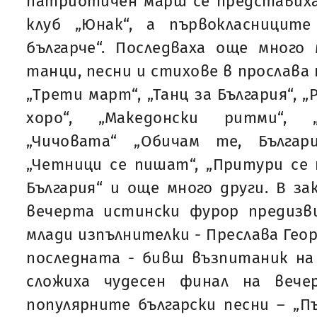
патриотичен марш се представих
клуб „Юнак“, а първокласницит
българче“. Последваха още много 
танци, песни и стихове в прослава
„Трети март“, „Танц за България“, 
хоро“, „Македонски ритми“, „
„Чичовата“ „Обичам те, Българи
„Четници се пишат“, „Притури се 
България“ и още много други. В з
вечерта истински фурор предизв
млади изпълнителки - Преслава Геор
последната - бивш възпитаник на
сложиха чудесен финал на веч
популярните български песни – „П