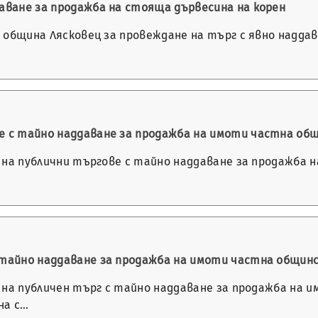
даване за продажба на стояща дървесина на корен
на община Лясковец за провеждане на търг с явно надд
ве с тайно наддаване за продажба на имоти частна о
не на публични търгове с тайно наддаване за продажба
с тайно наддаване за продажба на имоти частна общин
не на публичен търг с тайно наддаване за продажба на
на с…