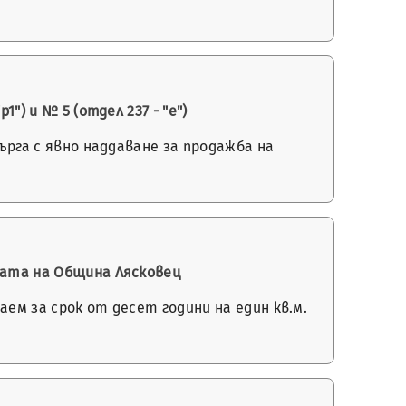
") и № 5 (отдел 237 - "е")
ърга с явно наддаване за продажба на
дата на Община Лясковец
аем за срок от десет години на един кв.м.