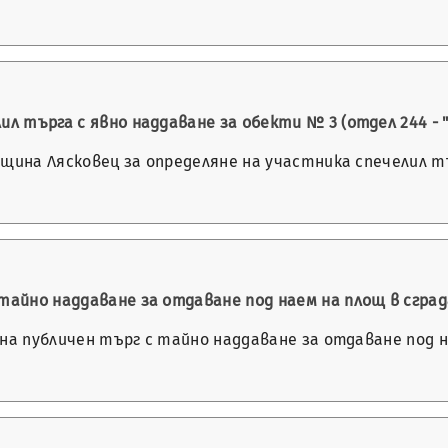
 търга с явно наддаване за обекти № 3 (отдел 244 - "р1
 община Лясковец за определяне на участника спечелил т
 тайно наддаване за отдаване под наем на площ в сгра
е на публичен търг с тайно наддаване за отдаване под н