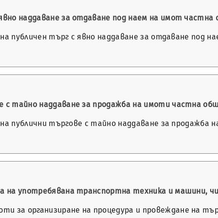
 явно наддаване за отдаване под наем на имот частн
е на публичен търг с явно наддаване за отдаване под н
ве с тайно наддаване за продажба на имоти частна о
не на публични търгове с тайно наддаване за продажба
ба на употребявана транспортна техника и машини, чис
и за организиране на процедура и провеждане на търг