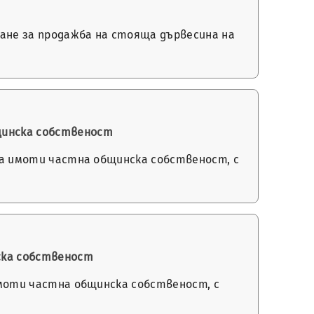
аване за продажба на стояща дървесина на
бщинска собственост
 на имоти частна общинска собственост, с
ска собственост
 имоти частна общинска собственост, с