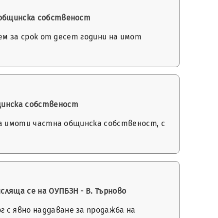
а общинска собственост
аем за срок от десет години на имот
бщинска собственост
 на имоти частна общинска собственост, с
ляща се на ОУПБЗН - В. Търново
 с явно наддаване за продажба на