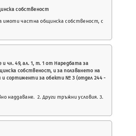
бщинска собственост
 на имоти частна общинска собственост, с
и чл. 49, ал. 1, т. 1 от Наредбата за
щинска собственост, и за ползването на
 и сортименти за обекти № 3 (отдел 244 -
вно наддаване. 2. Други тръжни условия. 3.