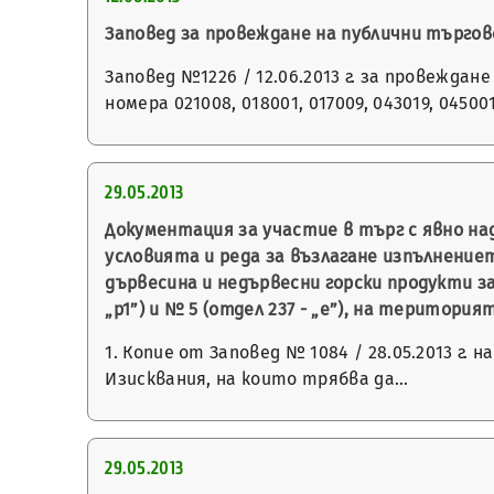
Заповед за провеждане на публични търго
Заповед №1226 / 12.06.2013 г. за провежда
номера 021008, 018001, 017009, 043019, 04500
29.05.2013
Документация за участие в търг с явно наддав
условията и реда за възлагане изпълнение
дървесина и недървесни горски продукти з
„р1”) и № 5 (отдел 237 - „e”), на територи
1. Копие от Заповед № 1084 / 28.05.2013 г.
Изисквания, на които трябва да…
29.05.2013