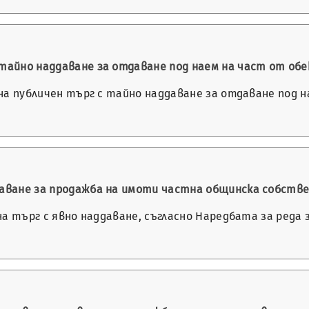
с тайно наддаване за отдаване под наем на част от о
е на публичен търг с тайно наддаване за отдаване под 
ддаване за продажба на имоти частна общинска собств
е на търг с явно наддаване, съгласно Наредбата за реда