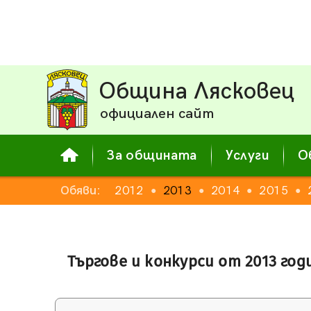
Община Лясковец
официален сайт
За общината
Услуги
О
Обяви:
2012
2013
2014
2015
●
●
●
●
Търгове и конкурси от 2013 год