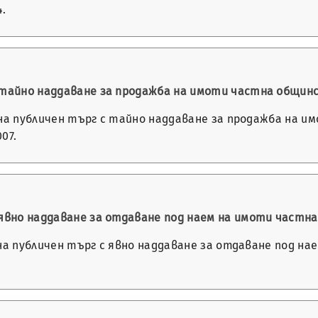
4.
с тайно наддаване за продажба на имоти частна общин
не на публичен търг с тайно наддаване за продажба на 
007.
 явно наддаване за отдаване под наем на имоти част
е на публичен търг с явно наддаване за отдаване под н
…