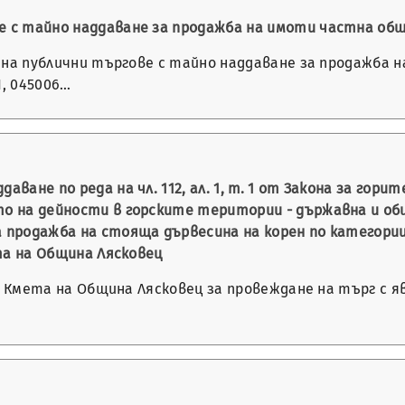
ве с тайно наддаване за продажба на имоти частна о
не на публични търгове с тайно наддаване за продажба
1, 045006…
ане по реда на чл. 112, ал. 1, т. 1 от Закона за горите 
то на дейности в горските територии - държавна и об
а продажба на стояща дървесина на корен по категории
ята на Община Лясковец
 на Кмета на Община Лясковец за провеждане на търг с я