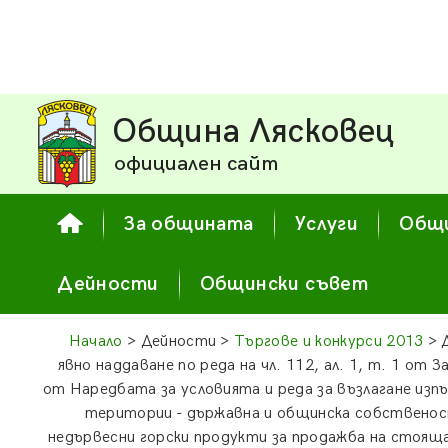
Община Лясковец
официален сайт
За общината
Услуги
Общи
Дейности
Общински съвет
Начало
> Дейности >
Търгове и конкурси 2013
> 
явно наддаване по реда на чл. 112, ал. 1, т. 1 от За
от Наредбата за условията и реда за възлагане изп
територии - държавна и общинска собственост
недървесни горски продукти за продажба на стояща