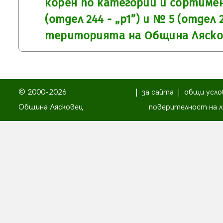
корен по категории и сортиме
(отдел 244 - „р1”) и № 5 (отдел 23
територията на Община Ляск
© 2000-2026
|
за сайта
|
общи усло
Община Лясковец
поверителност на л