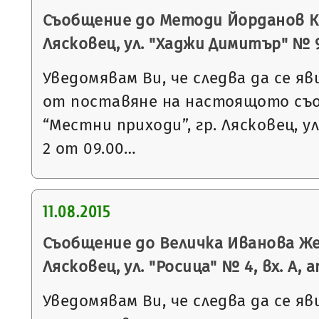
Съобщение до Методи Йорданов Кр
Лясковец, ул. "Хаджи Димитър" № 
Уведомявам Ви, че следва да се яв
от поставяне на настоящото съ
“Местни приходи”, гр. Лясковец, ул
2 от 09.00…
11.08.2015
Съобщение до Величка Иванова Жел
Лясковец, ул. "Росица" № 4, вх. А, ап
Уведомявам Ви, че следва да се яв