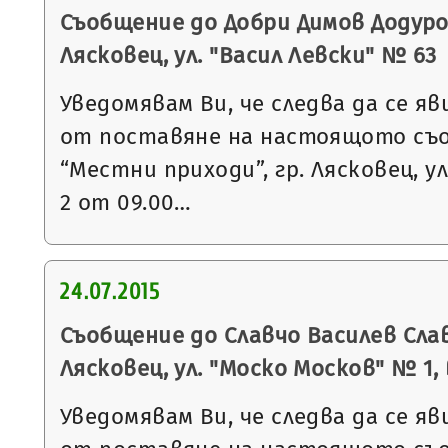
Съобщение до Добри Димов Додуров
Лясковец, ул. "Васил Левски" № 63
Уведомявам Ви, че следва да се яв
от поставяне на настоящото съ
“Местни приходи”, гр. Лясковец, ул
2 от 09.00…
24.07.2015
Съобщение до Славчо Василев Слав
Лясковец, ул. "Моско Москов" № 1, в
Уведомявам Ви, че следва да се яв