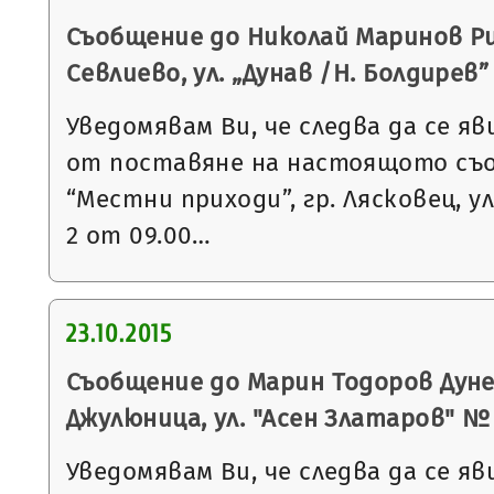
Съобщение до Николай Маринов Ри
Севлиево, ул. „Дунав /Н. Болдирев
Уведомявам Ви, че следва да се яв
от поставяне на настоящото съ
“Местни приходи”, гр. Лясковец, ул
2 от 09.00…
23.10.2015
Съобщение до Марин Тодоров Дунев
Джулюница, ул. "Асен Златаров" № 
Уведомявам Ви, че следва да се яв