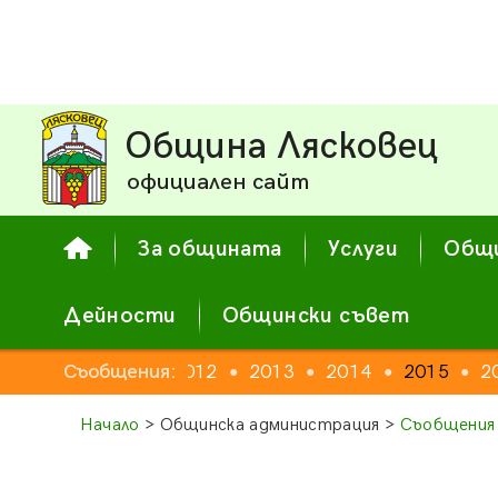
Община Лясковец
официален сайт
За общината
Услуги
Общи
Дейности
Общински съвет
Съобщения:
2012
2013
2014
2015
2
●
●
●
●
Начало
> Общинска администрация >
Съобщения 