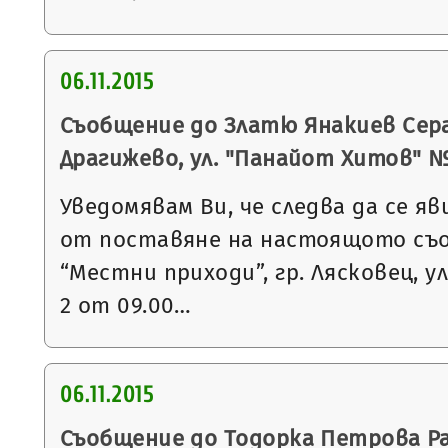
06.11.2015
Съобщение до Златю Янакиев Сера
Драгижево, ул. "Панайот Хитов" №
Уведомявам Ви, че следва да се яв
от поставяне на настоящото съ
“Местни приходи”, гр. Лясковец, ул
2 от 09.00…
06.11.2015
Съобщение до Тодорка Петрова Рад