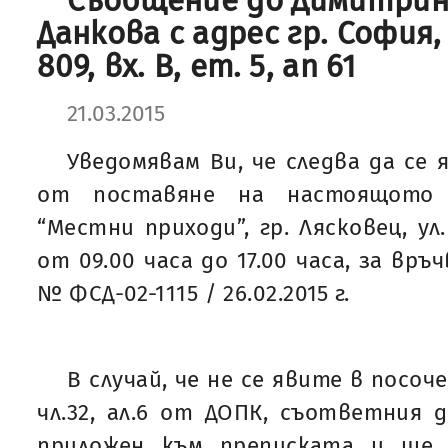
Съобщение до Димитрин
Данкова с адрес гр. София
809, вх. В, ет. 5, ап 61
21.03.2015
Уведомявам Ви, че следва да се 
от поставяне на настоящото
“Местни приходи”, гр. Лясковец, ул
от 09.00 часа до 17.00 часа, за връ
№ ФСД-02-1115 / 26.02.2015 г.
В случай, че не се явите в посоч
чл.32, ал.6 от ДОПК, съответния
приложен към преписката и ще 