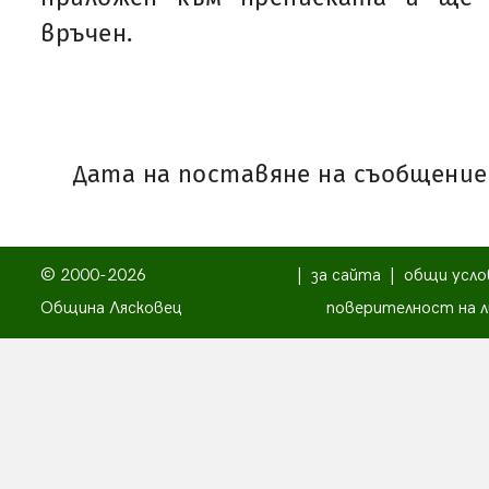
връчен.
Дата на поставяне на съобщениет
© 2000-2026
|
за сайта
|
общи усло
Община Лясковец
поверителност на л