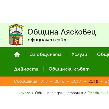
Община Лясковец
официален сайт
За общината
Услуги
Общи
Дейности
Общински съвет
2013
Съобщения:
2014
2015
2016
2017
2018
2
●
●
●
●
●
●
●
Начало
> Общинска администрация >
Съобщения 