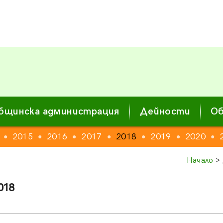
бщинска администрация
Дейности
Об
2015
2016
2017
2018
2019
2020
●
●
●
●
●
●
●
Начало
> 
018