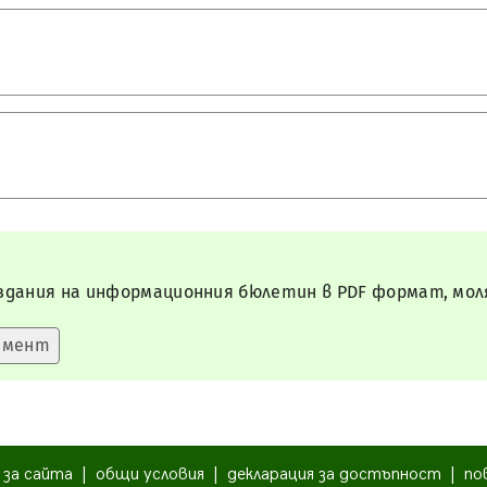
дания на информационния бюлетин в PDF формат, моля
|
за сайта
|
общи условия
|
декларация за достъпност
|
по