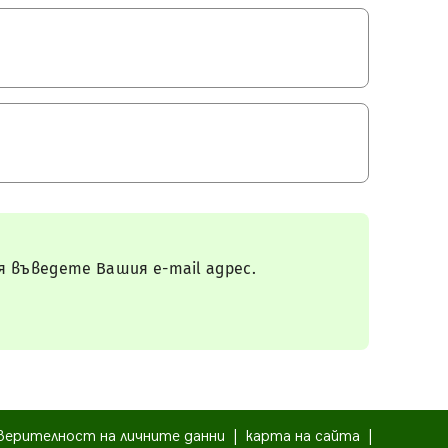
 въведете Вашия e-mail адрес.
верителност на личните данни
|
карта на сайта
|