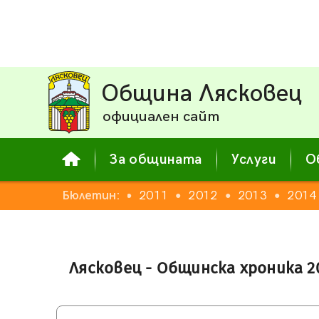
Община Лясковец
официален сайт
За общината
Услуги
О
008
2009
Бюлетин:
2010
2011
2012
2013
2014
●
●
●
●
●
●
Лясковец - Общинска хроника 2