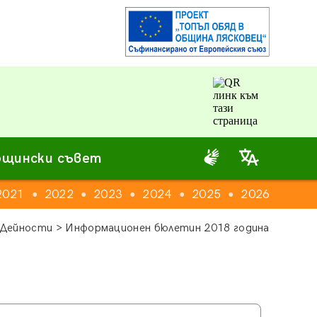
щински съвет
2021
2022
2023
2024
2025
2026
●
●
●
●
●
Дейности > Информационен бюлетин 2018 година