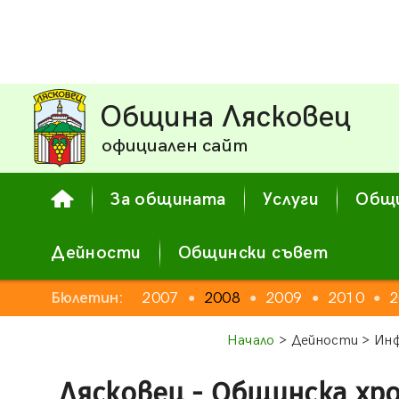
Община Лясковец
официален сайт
За общината
Услуги
Общи
Дейности
Общински съвет
Бюлетин:
2007
2008
2009
2010
2
●
●
●
●
Начало
> Дейности > Инф
Лясковец - Общинска хр