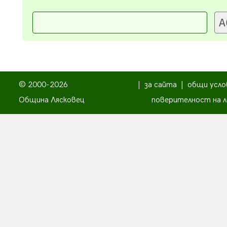
© 2000-2026
|
за сайта
|
общи усло
Община Лясковец
поверителност на л