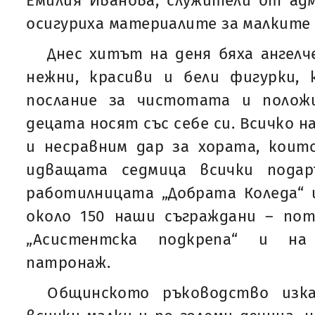
Емилия Иванова, служители от ад
осигуриха материалите за малките
Днес хитът на деня бяха ангел
нежни, красиви и бели фигурки, 
послание за чистотата и полож
децата носят със себе си. Всичко н
и несравним дар за хората, коит
идващата седмица всички подар
работилницата „Добрата Коледа“ 
около 150 наши съграждани – пот
„Асистентска подкрепа“ и на
патронаж.
Общинското ръководство изка