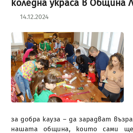
коледна украса в Община 
14.12.2024
за добра кауза – да зарадват възр
нашата община, които сами ще