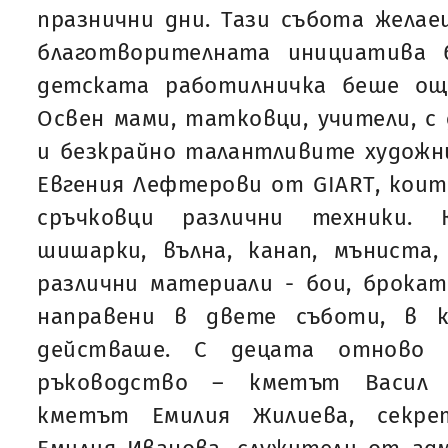
празнични дни. Тази събота жела
благотворителната инициатива 
детската работилничка беше ощ
Освен мами, татковци, учители, с
и безкрайно талантливите художн
Евгения Лефтерови от GIART, коит
сръчковци различни техники. 
шишарки, вълна, канап, мъниста,
различни материали - бои, брокат 
направени в двете съботи, в 
действаше. С децата отново
ръководство – кметът Васил Х
кметът Емилия Жилиева, секр