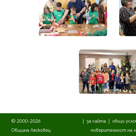
© 2000-2026
|
за сайта
|
общи усло
Община Лясковец
поверителност на л