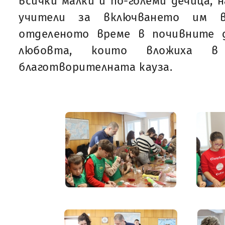
всички малки и по-големи дечица, 
учители за включването им 
отделеното време в почивните 
любовта, които вложиха в 
благотворителната кауза.