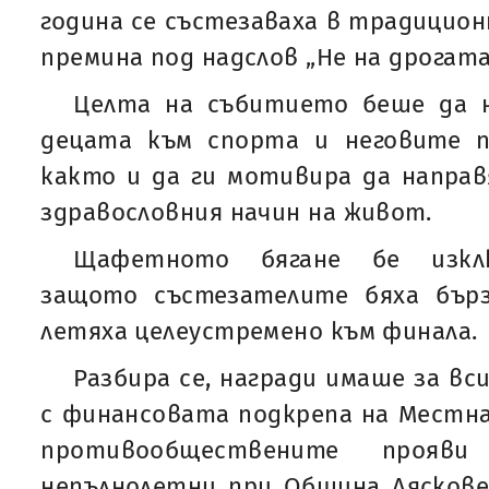
година се състезаваха в традицион
премина под надслов „Не на дрогата!
Целта на събитието беше да 
децата към спорта и неговите п
както и да ги мотивира да напра
здравословния начин на живот.
Щафетното бягане бе изклю
защото състезателите бяха бър
летяха целеустремено към финала.
Разбира се, награди имаше за вс
с финансовата подкрепа на Местна
противообществените прояв
непълнолетни при Община Ляскове