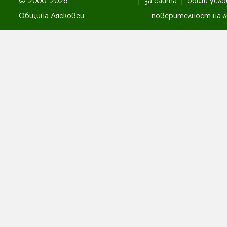
© 2000-2026
|
за сайта
|
общи усло
Община Лясковец
поверителност на л