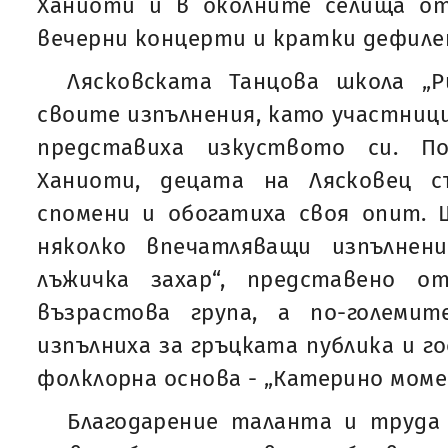
Ханиоти и в околните селища о
вечерни концерти и кратки дефиле
Лясковската Танцова школа „
своите изпълнения, като участниц
представиха изкуството си. П
Ханиоти, децата на Лясковец с
спомени и обогатиха своя опит. 
няколко впечатляващи изпълнен
лъжичка захар“, представено 
възрастова група, а по-големи
изпълниха за гръцката публика и г
фолклорна основа - „Катерино моме“,
Благодарение таланта и труда