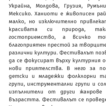
Украйна, Молдова, Грузия, Румън
Мексико. Ханиоти е живописен рай
малко, но изключително привлека
красивата си природа, т
гостоприемство, а всичко то
благоприятен престой за творцит
различни култури. Фестивалът поз
да се фокусират върху културния о
нови приятелства. В него за п
детски и младежки фолклорни та
групи, инструментални групи и сол
изпълнители от други жанрове 
възрастта. Фестивалът се проведе