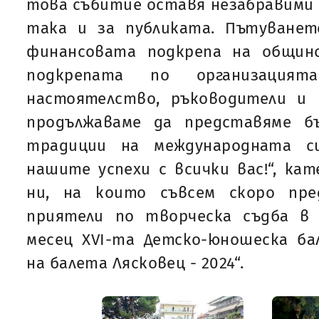
това събитие оставя незабравими с
така и за публиката. Пътуване
финансовата подкрепа на общин
подкрепата по организация
настоятелство, ръководители и 
продължаваме да представяме б
традиции на международната с
нашите успехи с всички вас!“, ка
ни, на които съвсем скоро пр
приятели по творческа съдба в
месец XVI-та Детско-юношеска ба
на балета Лясковец - 2024“.