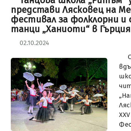
Танцова школа „Ритъм“
представи Лясковец на М
фестивал за фолклорни и
танци „Ханиоти“ в Гърция
02.10.2024
вд
шк
чи
„Н
Ля
XX
Фес