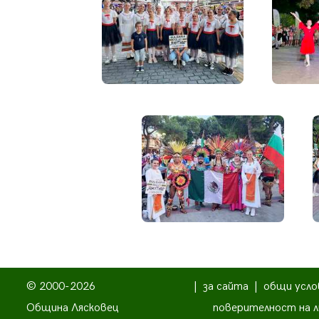
© 2000-2026
|
за сайта
|
общи усло
Община Лясковец
поверителност на л