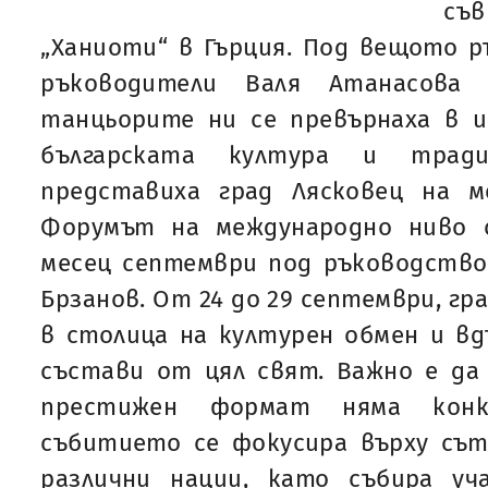
съ
„Ханиоти“ в Гърция. Под вещото 
ръководители Валя Атанасова 
танцьорите ни се превърнаха в и
българската култура и трад
представиха град Лясковец на м
Форумът на международно ниво 
месец септември под ръководство
Брзанов. От 24 до 29 септември, гр
в столица на културен обмен и вд
състави от цял свят. Важно е да
престижен формат няма конк
събитието се фокусира върху съ
различни нации, като събира уч