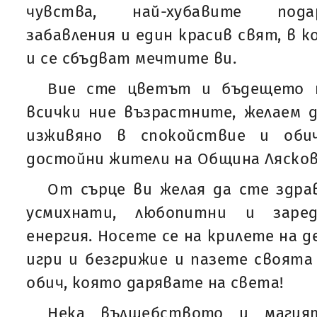
чувства, най-хубавите пода
забавления и един красив свят, в к
и се сбъдват мечтите ви.
Вие сте цветът и бъдещето н
всички ние възрастните, желаем 
изживяно в спокойствие и оби
достойни жители на Община Лясков
От сърце ви желая да сте здра
усмихнати, любопитни и заред
енергия. Носете се на крилете на 
игри и безгрижие и пазете своят
обич, която дарявате на света!
Нека вълшебството и маги