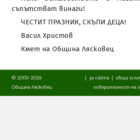
съпътстват винаги!
ЧЕСТИТ ПРАЗНИК, СКЪПИ ДЕЦА!
Васил Христов
Кмет на Община Лясковец
© 2000-2026
|
за сайта
|
общи усло
Община Лясковец
поверителност на л