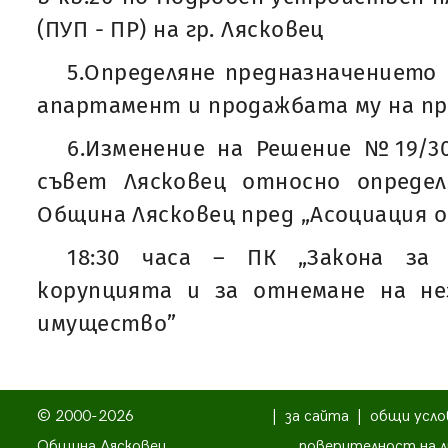
(ПУП - ПР) на гр. Лясковец
5.Определяне предназначението
апартамент и продажбата му на п
6.Изменение на Решение №19/30.
съвет Лясковец относно опреде
Община Лясковец пред „Асоциация о
18:30 часа – ПК „Закона за
корупцията и за отнемане на н
имущество”
© 2000-2026
|
за сайта
|
общи усло
Община Лясковец
поверителност на л