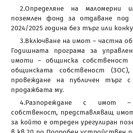
2.Определяне на маломерни 
поземлен фонд за отдаване под
2024/2025 година без търг или конку
3.Включване на имот – частна о
Годишната програма за управле
имоти – общинска собственост 
общинската собственост (ЗОС),
провеждане на публичен търг с
продажбата му.
4.Разпореждане с имот –
собственост, представляващ имот
за който е отреден урегулиран позе
в кв.20 по Подробен устройствен пл