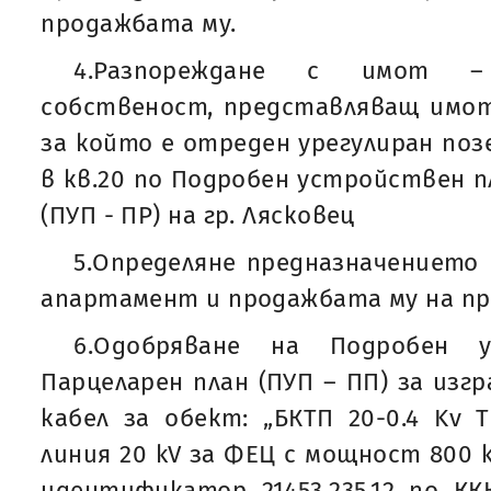
продажбата му.
4.Разпореждане с имот –
собственост, представляващ имот
за който е отреден урегулиран позе
в кв.20 по Подробен устройствен пл
(ПУП - ПР) на гр. Лясковец
5.Определяне предназначението
апартамент и продажбата му на п
6.Одобряване на Подробен 
Парцеларен план (ПУП – ПП) за изгр
кабел за обект: „БКТП 20-0.4 Kv 
линия 20 kV за ФЕЦ с мощност 800 k
идентификатор 21453.235.12 по ККК