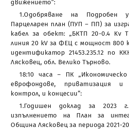
движението”:
1.Одобряване на Подробен 
Парцеларен план (ПУП – ПП) за изгр
кабел за обект: „БКТП 20-0.4 Kv 
линия 20 kV за ФЕЦ с мощност 800 k
идентификатор 21453.235.12 по ККК
Лясковец, обл. Велико Търново.
18:10 часа – ПК „Икономическо
еврофондове, приватизация и 
контрол, и концесии”:
1.Годишен доклад за 2023 г
изпълнението на План за инте
Община Лясковец за периода 2021-202