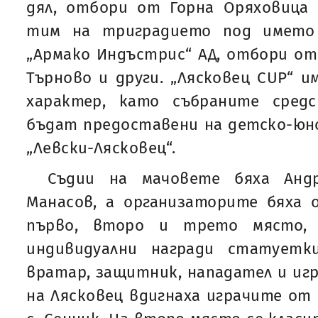
дял, отбори от Горна Оряховица 
тим на триградието под името 
„Армако Индъстрис“ АД, отбори от 
Търново и други. „Лясковец CUP“ 
характер, като събраните сре
бъдат предоставени на детско-юн
„Левски-Лясковец“.
Съдии на мачовете бяха Анд
Манасов, а организаторите бяха 
първо, второ и трето място, 
индивидуални награди статуетк
вратар, защитник, нападател и игр
на Лясковец вдигнаха играчите от 