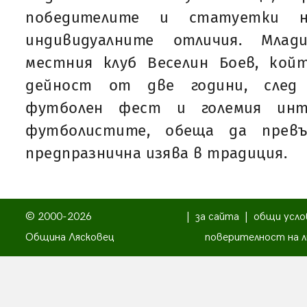
победителите и статуетки н
индивидуалните отличия. Млад
местния клуб Веселин Боев, кой
дейност от две години, след 
футболен фест и големия ин
футболистите, обеща да прев
предпразнична изява в традиция.
© 2000-2026
|
за сайта
|
общи усло
Община Лясковец
поверителност на л