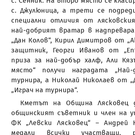
с. Сенник. На второ място се класи
с. Джулюница, а трети се подреди 
специални отличия от лясковски
най-добрият вратар в надпрева
„Дан Колов“, Кирил Димитров от „Al
защитник, Георги Иванов от „Епъ
приза за най-добър халф, Али Кя
място“ получи наградата „Най-
турнира, а Николай Николаев от „Д
„Играч на турнира“.
Кметът на Община Лясковец д
общинският съветник и член на у
ФК „Левски Лясковец“ – Андрей 
медали всички участващи, 