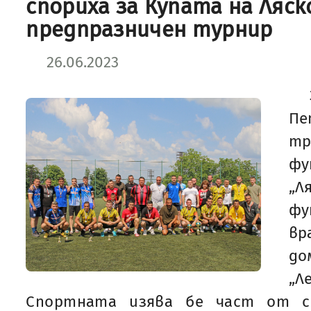
спориха за Купата на Ляск
предпразничен турнир
26.06.2023
Пе
т
фу
„Л
ф
вр
д
„Л
Спортната изява бе част от с