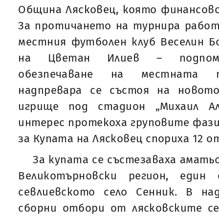
Община Лясковец, която финансов
За протичането на турнира работ
местния футболен клуб Веселин Б
на Цветан Илиев – подпомо
обезпечаване на местната п
надпревара се състоя на новот
игрище под стадион „Михаил Ал
интерес протекоха груповите фази
за Купата на Лясковец спориха 12 о
За купата се състезаваха амать
Великотърновски регион, еди
севлиевското село Сенник. В на
сборни отбори от лясковските се