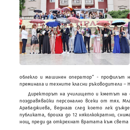
облекло и машинен оператор“ - профилът н
преминаха и техните класни ръководители – Н
Директорът на училището и кметът на о
поздравявайки персонално всеки от тях. М
Арабаджиева, веднага след което лек дъж
публиката, броиха до 12 няколкократно, сним
нощ, преди да открехнат вратата към света 