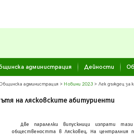
бщинска администрация
Дейности
Об
Общинска администрация >
Новини 2023
> Лек дъждец за 
пътя на лясковските абитуриенти
Две паралелки випускници изпрати таз
обществеността в Лясковец. На централния 