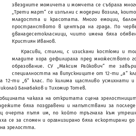
звездните момичета и момчета се събраха много 
„Трети март“ се изпълни с модерни возила, които
младостта и красотата. Много емоции, балон
пространството в центъра на града. По чер
дванадесетокласници, чиито имена бяха обяв
Кристиян Иванов.
Красиви, стилни, с изискани костюми и то
младите хора дефилираха пред множеството г
образование. СУ „Максим Райкович“ те завъ
специалността на випускниците от 12-ти „а“ кла
а 12-ти „б“ клас. По килима щастливо усмихнати 
иколай Банабаков и Тихомир Тотев.
бщината чакаха на откритата сцена зрелостниците
ладежите бяха поздравени и напътствани за послед
дец очерта пътя им, по който тръгнаха към утрешн
аха се за спомен и организирано бяха ескортирани д
на зрелостта.