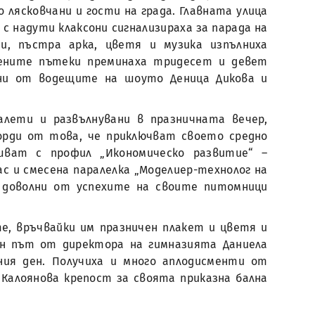
лясковчани и гости на града. Главната улица
 с надути клаксони сигнализираха за парада на
и, пъстра арка, цветя и музика изпълниха
вените пътеки преминаха тридесет и девет
ени от водещите на шоуто Деница Дикова и
алети и развълнувани в празничната вечер,
орди от това, че приключват своето средно
ршват с профил „Икономическо развитие“ –
с и смесена паралелка „Моделиер-технолог на
и доволни от успехите на своите питомници
, връчвайки им празничен плакет и цветя и
ен път от директора на гимназията Даниела
ия ден. Получиха и много аплодисменти от
о Калоянова крепост за своята приказна бална