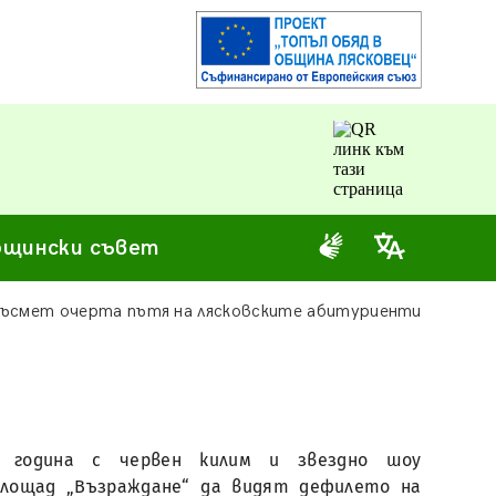
щински съвет
късмет очерта пътя на лясковските абитуриенти
и година с червен килим и звездно шоу
площад „Възраждане“ да видят дефилето на