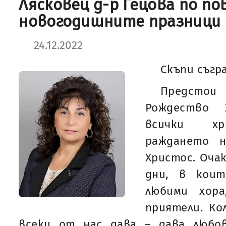
Лясковец д-р Гецова по по
новогодишните празници
24.12.2022
Скъпи съгр
Предстои
Рождество 
всички хр
раждането н
Христос. Оча
дни, в кои
любими хора
приятели. Ко
всеки от нас дава – дава любов