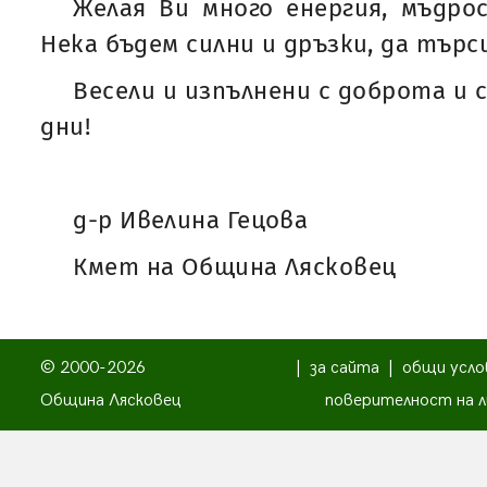
Желая Ви много енергия, мъдро
Нека бъдем силни и дръзки, да търс
Весели и изпълнени с доброта и
дни!
д-р Ивелина Гецова
Кмет на Община Лясковец
© 2000-2026
|
за сайта
|
общи усло
Община Лясковец
поверителност на л