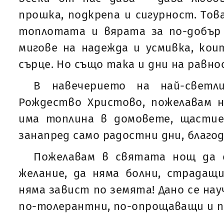
прошка, подкрепа и сигурност. Това
топлотата и вярата за по-добър 
мигове на надежда и усмивка, ко
сърце. Но също така и дни на равно
В навечерието на най-светл
Рождество Христово, пожелавам н
има топлина в домовете, щастие
занапред само радостни дни, благо
Пожелавам в святата нощ да 
желание, да няма болни, страдащ
няма завист по земята! Дано се нау
по-толерантни, по-опрощаващи и п