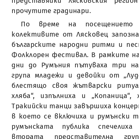
представяйки лясковския регио
прочутите градинари.
По време на посещението
колективите от Лясковец запозна
българските народни ритми и пес
Фолклорен фестивал. В рамките н
дни до Румъния пътуваха три н
група младежи и девойки от „Луд
блестящо своя жътварски риту
хляба“, изпълниха и „Копаница“,
Тракийски танци завършиха концерт
в което се включиха и румънски т
румънската публика спечелих
втората представителна гр