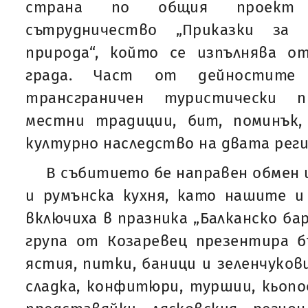
страна по общия проект 
сътрудничество „Приказки за 
природа“, който се изпълнява 
града. Част от дейностите
трансграничен туристически п
местни традиции, бит, поминък,
културно наследство на двата реги
В събитието бе направен обмен и
и румънска кухня, като нашите и
включиха в празника „Балканско ба
група от Козаревец презентира б
ястия, питки, баници и зеленчуков
сладка, конфитюри, туршии, кьопоо