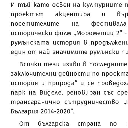
И тъй като освен на културните 
проектът акцентира и вър
посетителите на фестивал
исторически филм „Морометии 2“ -
румънската история в продължени
един от най-значимите румънски п
Всички тези изяви в последните
заключителни дейности по проекта 
история и природа“ и се проведох
парк на Виделе, реновиран със ср
трансгранично сътрудничество „I
България 2014-2020”.
От българска страна по н