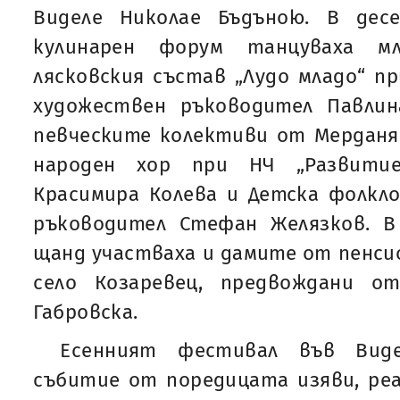
Виделе Николае Бъдъною. В дес
кулинарен форум танцуваха 
лясковския състав „Лудо младо“ пр
художествен ръководител Павлин
певческите колективи от Мерданя
народен хор при НЧ „Развитие
Красимира Колева и Детска фолкло
ръководител Стефан Желязков. В
щанд участваха и дамите от пенсио
село Козаревец, предвождани о
Габровска.
Есенният фестивал във Виде
събитие от поредицата изяви, ре