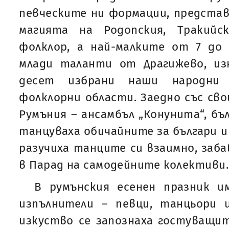
певческите ни формации, представ
магията на Родопския, Тракийс
фолклор, а най-малките от 7 до 
млади таланти от Драгижево, из
десет избрани наши народни
фолклорни области. Заедно със св
Румъния – ансамбъл „Конунита“, бъ
танцуваха обичайните за българи и
разучиха танците си взаимно, заба
в Парад на самодейните колективи.
В румънския есенен празник 
изпълнители – певци, танцьори 
изкуство се запознаха гостуващит