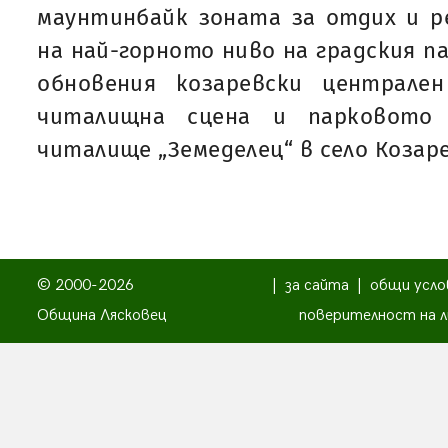
маунтинбайк зоната за отдих и р
на най-горното ниво на градския па
обновения козаревски централе
читалищна сцена и парковото 
читалище „Земеделец“ в село Козар
© 2000-2026
|
за сайта
|
общи усло
Община Лясковец
поверителност на л