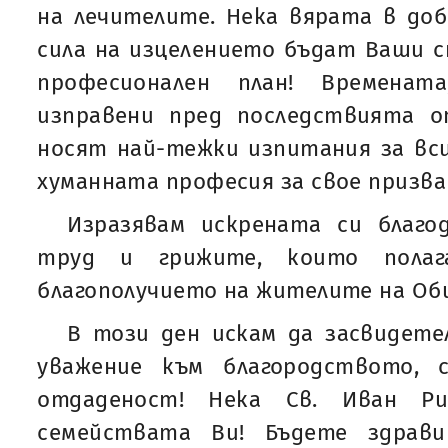
на лечителите. Нека вярата в до
сила на изцелението бъдат Ваши 
професионален план! Временат
изправени пред последствията 
носят най-тежки изпитания за вси
хуманната професия за свое призва
Изразявам искрената си благо
труд и грижите, които пола
благополучието на жителите на Об
В този ден искам да засвидете
уважение към благородството,
отдаденост! Нека Св. Иван Ри
семействата Ви! Бъдете здрав