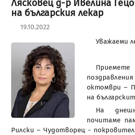
Лясковец д-р Ивелина Гецо
на българския лекар
19.10.2022
Уважаеми л
Приемет
поздравлен
октомври – П
на българскит
На днеш
почитаме па
Рилски – Чудотворец - покровител