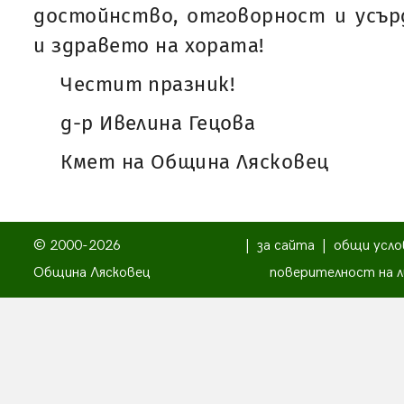
достойнство, отговорност и усър
и здравето на хората!
Честит празник!
д-р Ивелина Гецова
Кмет на Община Лясковец
© 2000-2026
|
за сайта
|
общи усло
Община Лясковец
поверителност на л