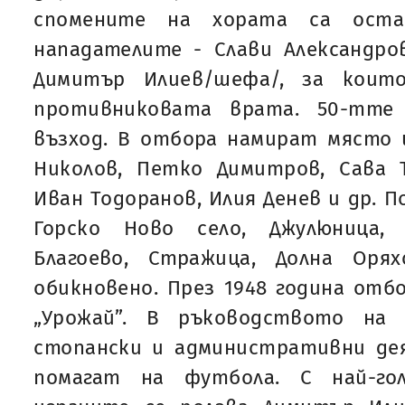
спомените на хората са ост
нападателите - Слави Александро
Димитър Илиев/шефа/, за коит
противниковата врата. 50-тте
възход. В отбора намират място 
Николов, Петко Димитров, Сава Т
Иван Тодоранов, Илия Денев и др. П
Горско Ново село, Джулюница, 
Благоево, Стражица, Долна Оря
обикновено. През 1948 година отб
„Урожай”. В ръководството на
стопански и административни дея
помагат на футбола. С най-го