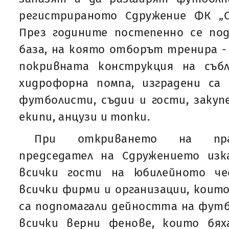
регистрираното Сдружение ФК „С
През годините постепенно се по
база, на която отборът тренира -
покривната конструкция на събл
хидрофорна помпа, изградени са 
футболисти, съдии и гости, закуп
екипи, анцузи и топки.
При откриването на пра
председател на Сдружението изк
всички гости на юбилейното че
всички фирми и организации, които
са подпомагали дейността на футбо
всички верни фенове, които бя