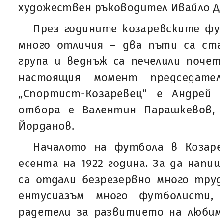
художествен ръководител Ивайло Д
През годините козаревските фу
много отличия – два пъти са ст
група и веднъж са печелили поче
настоящия момент председат
„Спортист-Козаревец“ е Андрей
отбора е Валентин Парашкевов,
Йорданов.
Началото на футбола в Козар
есента на 1922 година. За да нап
са отдали безрезервно много тру
ентусиазъм много футболисти,
радетели за развитието на любим