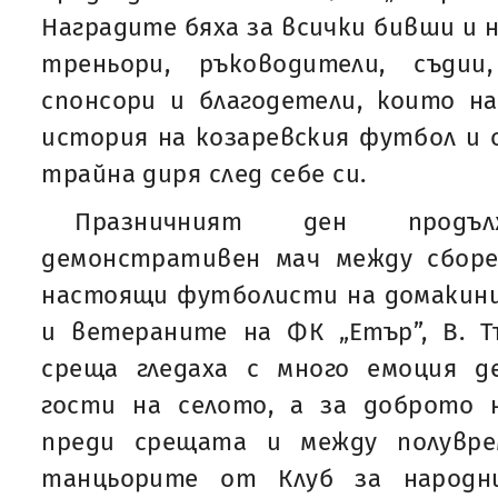
Наградите бяха за всички бивши и
треньори, ръководители, съдии
спонсори и благодетели, които н
история на козаревския футбол и 
трайна диря след себе си.
Празничният ден продъ
демонстративен мач между сбор
настоящи футболисти на домакин
и ветераните на ФК „Етър”, В. Т
среща гледаха с много емоция д
гости на селото, а за доброто 
преди срещата и между полувре
танцьорите от Клуб за народни