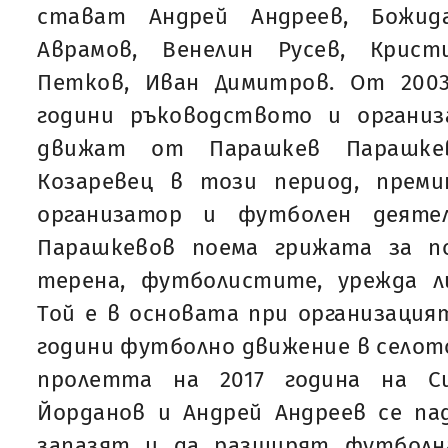
стават Андрей Андреев, Божид
Аврамов, Венелин Русев, Крист
Петков, Иван Димитров. От 2003
години ръководството и органи
движат от Парашкев Парашке
Козаревец в този период, прем
организатор и футболен деяте
Парашкевов поема грижата за п
терена, футболистите, урежда л
Той е в основата при организация
години футболно движение в селото
пролетта на 2017 година на С
Йорданов и Андрей Андреев се па
запазят и да разширят футболн