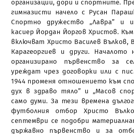
организации, дори и спортните. Пре
гимназисти начело с Русан Параш
Спортно дружество „Лавра” и и
касиер Йордан Йоргов Христов. Към
включват Христо Василев Вълков, В
Карагеоргиев и други. Началото 
организирано първенство за с
уреждат чрез договорки или с пи
1944 променя отношението към спо
дух в здраво тяло” и „Масов спо
само думи. За тези времена дълг
футболния отбор Христо Вълко
септември се подобри материалнат
държавно първенство и за отб