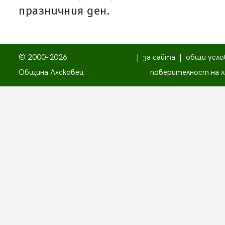
празничния ден.
© 2000-2026
|
за сайта
|
общи усло
Община Лясковец
поверителност на л