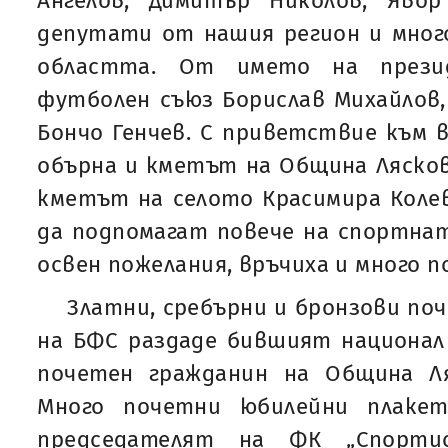
Ангелов, Димитър Николов, Яво
депутати от нашия регион и мног
областта. От името на презид
футболен съюз Борислав Михайлов
Бончо Генчев. С приветствие към 
обърна и кметът на Община Ляскове
кметът на селото Красимира Коле
да подпомагат повече на спортната
освен пожелания, връчиха и много 
Златни, сребърни и бронзови по
на БФС раздаде бившият национал
почетен гражданин на Община Ля
Много почетни юбилейни плаке
председателят на ФК „Спортис