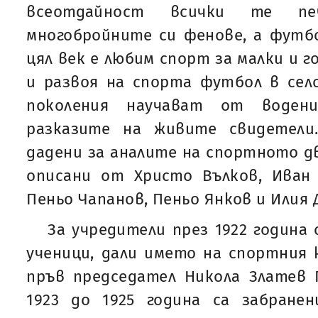
всеотдайност всички те пе
многобройните си фенове, а футб
цял век е любим спорт за малки и г
и развоя на спорта футбол в сел
поколения научават от воде
разказите на живите свидетели.
дадени за аналите на спортното дв
описани от Христо Вълков, Иван 
Пеньо Чапанов, Пеньо Янков и Илия 
За учредители през 1922 година
ученици, дали името на спортния к
пръв председател Никола Златев 
1923 до 1925 година са забране