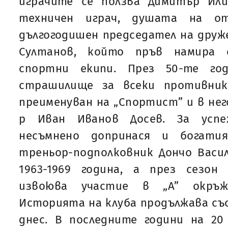
играчите се ползва Димитър Ил
техничен играч, душата на от
дългогодишен председател на друж
Султанов, който пръв намира 
спортни екипи. През 50-те го
страшилище за всеки противник
преименуван на „Спортист” и в нег
р Иван Иванов Досев. За успе
несъмнено допринася и богати
треньор-подполковник Дончо Васи
1963-1969 година, а през сезон 
извоюва участие в „А” окръж
Историята на клуба продължава със
днес. В последните години на 2