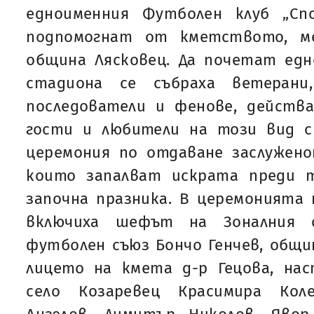
едноименния Футболен клуб „Сп
подпомогнат от кметството, м
община Лясковец. Да почетат едн
стадиона се събраха ветерани
последователи и фенове, действ
гости и любители на този вид 
церемония по отдаване заслужено
които запалват искрата преди т
започна празника. В церемонията 
включиха шефът на Зоналния с
футболен съюз Бончо Генчев, общ
лицето на кмета д-р Гецова, на
село Козаревец Красимира Кол