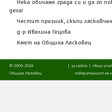
Нека обичаме града си и да го по
дела!
Честит празник, скъпи лясковчан
д-р Ивелина Гецова
Кмет на Община Лясковец
© 2000-2026
|
за сайта
|
общи усло
Община Лясковец
поверителност на л