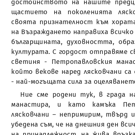
достойнството на нашите предц
щастието на поколенията ляско
своята признателност към хората
на Възраждането направиха всичко
българщината, духовността, обра
културата. С гордост отправяме с
светиня - Петропавловския манас
който векове наред лясковчани са
- най-могъщата сила за оцеляването
Ние сме родени тук, в града н
манастира, и като камъка Пе
лясковчани – непримирим, твърд и
убедена съм, че на днешния ден вс
на принадлежност, на жива връзк