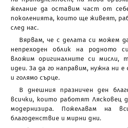
желание да оставим част от себе
поколенията, които ще живеят, р
след нас.
Вярвам, че с делата си можем д
непреходен облик на родното с
вложим оригиналните си мисли, 
идеи. За да го направим, нужна ни е
и голямо сърце.
В днешния празничен ден благ
всички, които работят Лясковец да
модернизира. Пожелавам на вси
благоденствие и мирни дни.