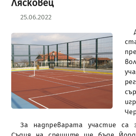
Лясковец
25.06.2022
ст
пр
во
уч
ре
с
иг
Чер
За надпреварата участие са 
Съдия на срещите ще бъде Йорд