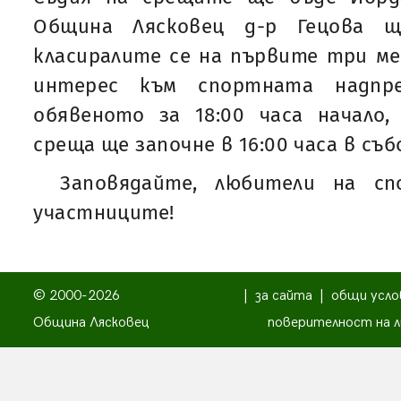
Община Лясковец д-р Гецова щ
класиралите се на първите три ме
интерес към спортната надпре
обявеното за 18:00 часа начало,
среща ще започне в 16:00 часа в съ
Заповядайте, любители на сп
участниците!
© 2000-2026
|
за сайта
|
общи усло
Община Лясковец
поверителност на л