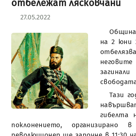
отбележат лясковчани
27.05.2022
Община
на 2 юни 
отбелязва
неговит
загина
свободата
Тази г
навършв
гибелта 
поклонението, организирано
революционер ще започне в 11:30 ч