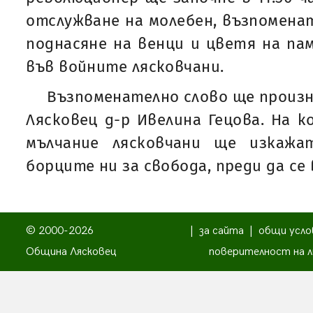
отслужване на молебен, възпоменат
поднасяне на венци и цветя на па
във войните лясковчани.
Възпоменателно слово ще произ
Лясковец д-р Ивелина Гецова. На к
мълчание лясковчани ще изкаж
борците ни за свобода, преди да се
© 2000-2026
|
за сайта
|
общи усло
Община Лясковец
поверителност на л