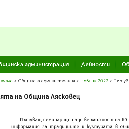
бщинска администрация
Дейности
Об
ачало
> Общинска администрация >
Новини 2022
> Пътува
ята на Община Лясковец
Пътуващ семинар ще даде възможност на 60 д
информация за традициите и културата в общ