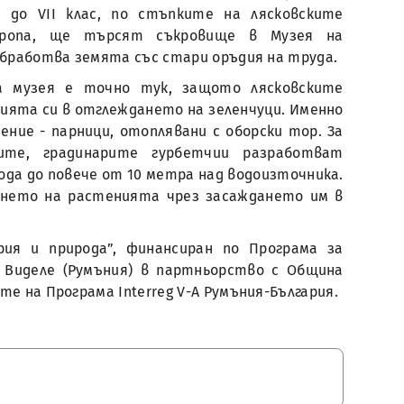
 до VII клас, по стъпките на лясковските
вропа, ще търсят съкровище в Музея на
обработва земята със стари оръдия на труда.
а музея е точно тук, защото лясковските
нията си в отглеждането на зеленчуци. Именно
ие - парници, отоплявани с оборски тор. За
ите, градинарите гурбетчии разработват
вода до повече от 10 метра над водоизточника.
ването на растенията чрез засаждането им в
рия и природа”, финансиран по Програма за
а Виделе (Румъния) в партньорство с Община
е на Програма Interreg V-A Румъния-България.