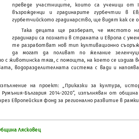
преведе участниците, които са ученици от I
възрожденци и градинарите гурбечтии в Е
гурбетчийското градинарство, ще видят как се 
Така децата ще разберат, че мястото н
градинари са познати в страната и Европа с уме
те разработват нов тип култивационно съоръжен
да могат да поливат по желание зеленчуц
о с животинска тяга, с помощта, на което се издига 
чвата, водоразделителната система с вади и напоя
зпълнение на проект: „Приказки за култура, исто
A Румъния-България 2014-2020“, изпълняван от общин
рез Европейския фонд за регионално развитие в рамкит
бщина Лясковец