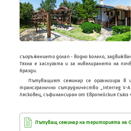
съоръжението долап - водно колело, задвижван
Тяхна е заслугата и за нивелирането на по
бразди.
Пътуващият семинар се организира в и
трансгранично сътрудничество „Interreg V-
Лясковец, съфинансиран от Европейския Съюз ч
Пътуващ семинар на територията на О