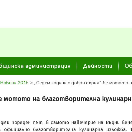
бщинска администрация
Дейности
Об
Новини 2015
> „Седем години с добри сърца” бе мотото н
бе мотото на благотворителна кулинарн
едми пореден път, в самото навечерие на Бъдни вече
 официално благотворителна кулинарна изложба. 