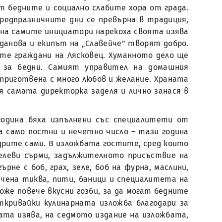
т бедните и социално слабите хора от града.
редпразничните дни се превърна в традиция,
ина самите инициатори нарекоха своята изява
рданова и екипът на „Славейче” творят добро.
те граждани на Лясковец. Хуманното дело ще
 за бедни. Самият управител на домашния
 приготвена с много любов и желание. Храната
я самата директорка заделя и лично занася в
година бяха изпълнени със специалитети от
а само постни и нечетно число – тази година
дрите сами. В изложбата гостите, сред които
зелеви сърми, задължителното присъствие на
ърне с боб, грах, зеле, боб на фурна, маслини,
печена тиква, пити, баници и специалитета на
оже повече вкусни гозби, за да могат бедните
ткривайки кулинарната изложба благодари за
ата изява, на седмото издание на изложбата,