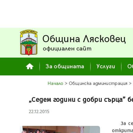
Община Лясковец
официален сайт
За общината
Услуги
О
Начало
> Общинска администрация >
„Седем години с добри сърца” 
22.12.2015
За с
открита