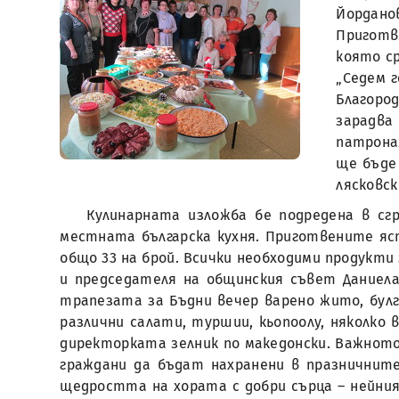
Йордано
Приготв
която с
„Седем г
Благоро
зарадва
патронаж
ще бъде
лясковск
Кулинарната изложба бе подредена в сг
местната българска кухня. Приготвените яст
общо 33 на брой. Всички необходими продукт
и председателя на общинския съвет Даниела
трапезата за Бъдни вечер варено жито, булгур,
различни салати, туршии, кьопоолу, няколко 
директорката зелник по македонски. Важното 
граждани да бъдат нахранени в празничните
щедростта на хората с добри сърца – нейния