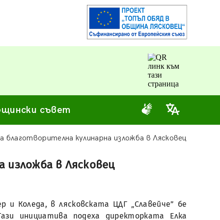
щински съвет
а благотворителна кулинарна изложба в Лясковец
а изложба в Лясковец
р и Коледа, в лясковската ЦДГ „Славейче” бе
Тази инициатива подеха директорката Елка