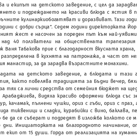
ва и екипът на детското заведение, с цел да зарадва
янето и подреждането на красиви блюда с ястия в п
ръчните кулинаркиобогатяват и доразвиват. Тази год
одини с добри сърца”. Седем години директорката Йо
дният жест е насочен за пореден път към най-уявими
 над 40 ползватели на обществената трапезария
 Ваня Табакова прие с благодарност вкусната храна,
 разпределена в кухнята на патронажа, а част от не
ия манастир, за да зарадва възрастните монахини.
радата на детското заведение, а блюдата и тази 
ия, както повелява традицията за Бъдни вечер, бях
и за тях са лични средства от семейния бюджет на ще
 Арабаджиева, видяха красиво оформени блюда със 
 качамак, пълнени чушки, ориз с гъби, ориз с праз, г
вида тиквеници и сладки, курабийки с вино, баклава, 
бе да се съберат и подредят в изложба колкото се м
 дни. Инициаторката на благородното начинание, о
т екип от 15 души. Горда от реализацията на хуманн