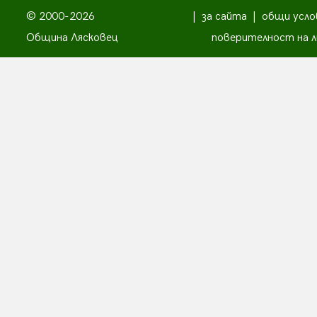
© 2000-2026
|
за сайта
|
общи усло
Община Лясковец
поверителност на л