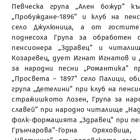
Певческа група „Ален божур” к
„Пробуждане-1896” и клуб на пен
село Джулюница, а от гостите
поднесоха Група за обработен 
пенсионера „Здравец” и читалище
Козаревец, дует Игнат Игнатов и 
за народни песни „Романтика” 
„Просвета – 1897” село Палици, об
група „Детелини” при клуб на пенс
стражишкото Лозен, Група за нар
славей” при народно читалище „Над
фолк-формацията „Здравец” при пен
Грънчарова”-Горна Оряховиц