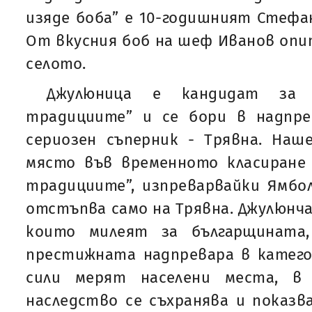
изяде боба” е 10-годишният Стефа
От вкусния боб на шеф Иванов опит
селото.
Джулюница е кандидат за 
традициите” и се бори в надпр
сериозен съперник - Трявна. Наш
място във временното класиране 
традициите”, изпреварвайки Ямбол
отстъпва само на Трявна. Джулюнча
които милеят за българщината
престижната надпревара в катего
сили мерят населени места, в
наследство се съхранява и показва