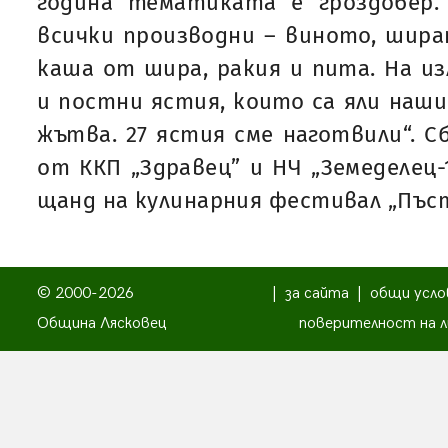
година тематиката е гроздобер. 
всички производни – виното, шира
каша от шира, ракия и пита. На и
и постни ястия, които са яли наши
жътва. 27 ястия сме наготвили“. С
от ККП „Здравец” и НЧ „Земеделец-
щанд на кулинарния фестивал „Пъс
© 2000-2026
|
за сайта
|
общи усло
Община Лясковец
поверителност на л