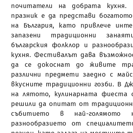
почитатели на добрата кухня. 
празник е да представи богатото
на България, като привлече инт
запазени традиционни заная
българския фолклор и разнообраз
кухня. Фестивалът дава възможн
да се докоснат до живите тра
различни предмети заедно с ма
вкусните традиционни гозби. В Дж
на лятото, кулинарната фиеста 
решили да опитат от традиционна
събитието в най-голямото 
разнообразието от специалитет