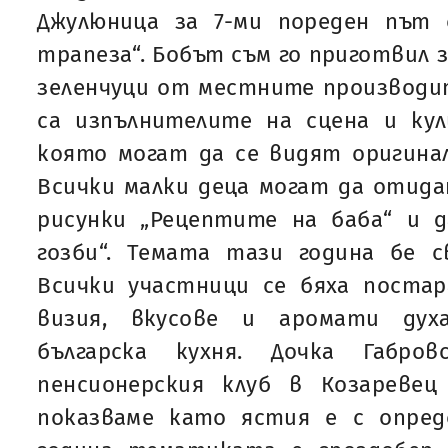
Джулюница за 7-ми пореден път
трапеза“. Бобът съм го приготвил з
зеленчуци от местните производи
са изпълнителите на сцена и кул
която могат да се видят оригина
Всички малки деца могат да отида
рисунки „Рецептите на баба“ и 
гозби“. Темата тази година бе с
Всички участници се бяха постар
визия, вкусове и аромати дух
българска кухня. Дочка Габров
пенсионерския клуб в Козаревец 
показваме като ястия е с опред