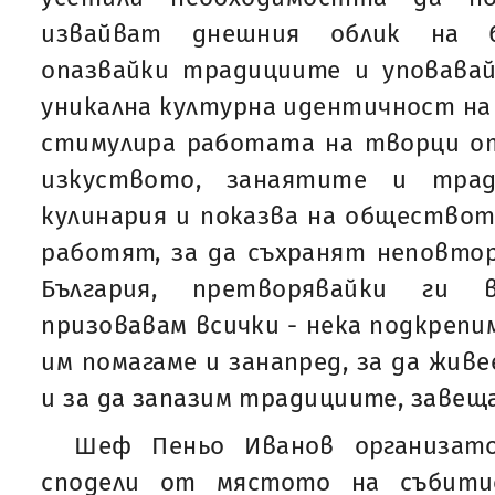
извайват днешния облик на бъ
опазвайки традициите и уповавай
уникална културна идентичност на 
cтимyлиpa paбoтaтa нa твopци oт
изкycтвoтo, зaнaятитe и тpaд
кyлинapия и пoкaзва нa oбщecтвoт
paбoтят, зa дa cъхpaнят неповто
Бългapия, пpeтвopявaйки ги 
призовавам всички - нека подкрепи
им помагаме и занапред, за да жив
и за да запазим традициите, завещ
Шеф Пеньо Иванов организат
сподели от мястото на събити