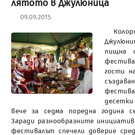
лятото в Джулюница
09.09.2015
Коло
Джулюн
пищна 
фестива
гости н
създава
фести
десетки
вече за седма поредна година с
Заради разнообразните инициативи
фестивалът спечели доверие сред