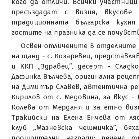
кого да отличи. Всички участници
пресъздадат с визия, вкусове
традиционната българска кухн
гостите на празника да се почувства
Освен отличените в отделните 
на щанд - с. Козаревец, представля
и ККП „Здравец”, десерт - Сладк
Дафинка Вълчева, оригинална рецеп
на Димитър Славев, автентична ре
Кирилов от с. Медовина, за вкус -
Колева от Мерданя и за етно виз
Тракийски на Елена Енчева от ля
клуб „Мазневска чешмичка”, бя
поощрителни награди: печена т