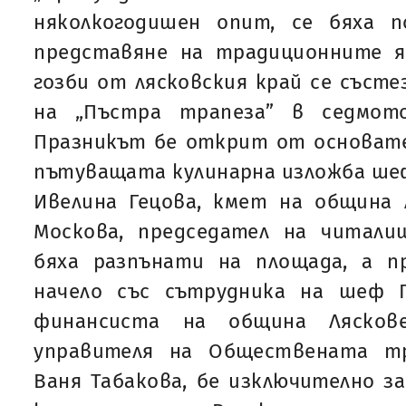
няколкогодишен опит, се бяха 
представяне на традиционните я
гозби от лясковския край се състе
на „Пъстра трапеза” в седмот
Празникът бе открит от основате
пътуващата кулинарна изложба шеф
Ивелина Гецова, кмет на община 
Москова, председател на читал
бяха разпънати на площада, а п
начело със сътрудника на шеф 
финансиста на община Лясков
управителя на Обществената тр
Ваня Табакова, бе изключително за