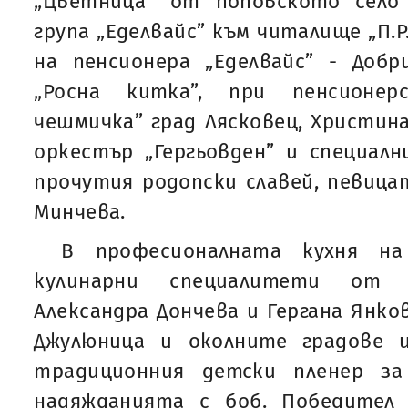
„Цветница” от поповското село
група „Еделвайс” към читалище „П.Р
на пенсионера „Еделвайс” - Добр
„Росна китка”, при пенсионер
чешмичка” град Лясковец, Христин
оркестър „Гергьовден” и специалн
прочутия родопски славей, певицат
Минчева.
В професионалната кухня н
кулинарни специалитети от 
Александра Дончева и Гергана Янко
Джулюница и околните градове 
традиционния детски пленер за
надяжданията с боб. Победител