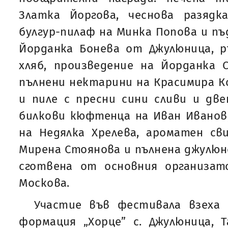
Златка Йоргова, чеснова разядк
булгур-пилаф на Минка Попова и пъ
Йорданка Бонева от Джулюница, р
хляб, произведение на Йорданка 
пълнени нектарини на Красимира Ко
и пиле с пресни сини сливи и дв
билкови кюфтенца на Иван Иванов
на Недялка Хрелева, ароматен св
Мирена Стоянова и пълнена джулюнс
сготвена от основния организат
Москова.
Участие във фестивала взеха
формация „Хорце” с. Джулюница, Т