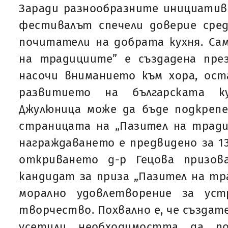
Заради разнообразните инициативи
фестивалът спечели доверие сред
почитатели на добрата кухня. Са
на традициите” е създадена през
насочи вниманието към хора, ост
развитието на българската к
Джулюница може да бъде подкрепе
страницата на „Пазител на тради
награждаването е предвидено за 13
откриването д-р Гецова призов
кандидат за приза „Пазител на тр
морално удовлетворение за ус
творчество. Похвално е, че създат
усетили необходимостта да п