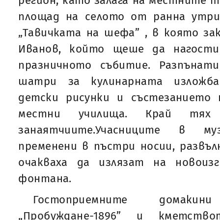
регион, като залага на местните т
площад на селото от ранна утри
„Тавичката на шефа” , в която з
Иванов, който щеше да нагости
празничното събитие. Разпънат
шатри за кулинарната изложба-
детски рисунки и състезанието
местни училища. Край тях
занаятчиите.Учасниците в муз
пременени в пъстри носии, развъл
очакваха да излязат на новоиз
фонтана.
Гостоприемните домак
„Пробуждане-1896” и кметство