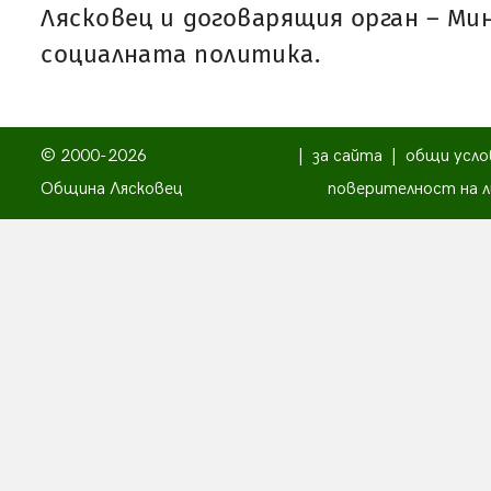
Лясковец и договарящия орган – Ми
социалната политика.
© 2000-2026
|
за сайта
|
общи усло
Община Лясковец
поверителност на л