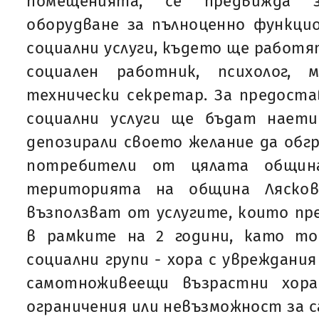
помещенията, се предвижда 
оборудване за пълноценно функци
социални услуги, където ще работя
социален работник, психолог, 
технически секретар. За предост
социални услуги ще бъдат наети
депозирали своето желание да об
потребители от цялата общин
територията на община Ляско
възползват от услугите, които пре
в рамките на 2 години, като т
социални групи - хора с увреждани
самотноживеещи възрастни хора
ограничения или невъзможност за с