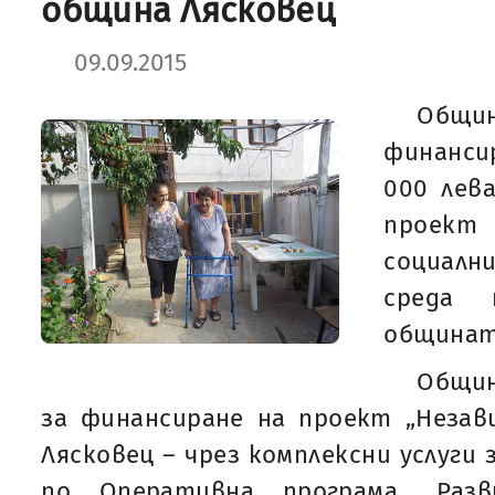
община Лясковец
09.09.2015
Общин
финанси
000 лев
проект
социал
среда
общинат
Общин
за финансиране на проект „Неза
Лясковец – чрез комплексни услуги 
по Оперативна програма „Раз