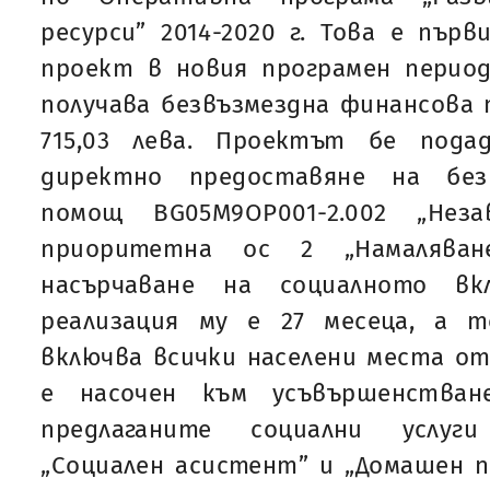
ресурси” 2014-2020 г. Това е пър
проект в новия програмен перио
получава безвъзмездна финансова 
715,03 лева. Проектът бе пода
директно предоставяне на без
помощ BG05М9ОР001-2.002 „Нез
приоритетна ос 2 „Намалява
насърчаване на социалното вк
реализация му е 27 месеца, а 
включва всички населени места о
е насочен към усъвършенстван
предлаганите социални услуги
„Социален асистент” и „Домашен 