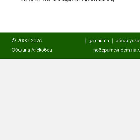
© 2000-2026
|
за сайта
|
общи усло
Община Лясковец
поверителност на л