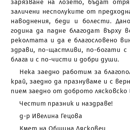
зарязване на лозето, бъдат отря
заличени несполуките от предходна
наводнения, беди и болести. Дан
година да падне благодат върху вс
реколтата и да е благословено вин
здрави, по-щастливи, по-богати с
блага и с по-чисти и добри души.
Нека заедно работим за благопо
край, заедно да празнуваме и с вер
пием заедно от доброто лясковско 
Честит празник и наздраве!
д-р Ивелина Гецова
Кмет на Община Лясковец