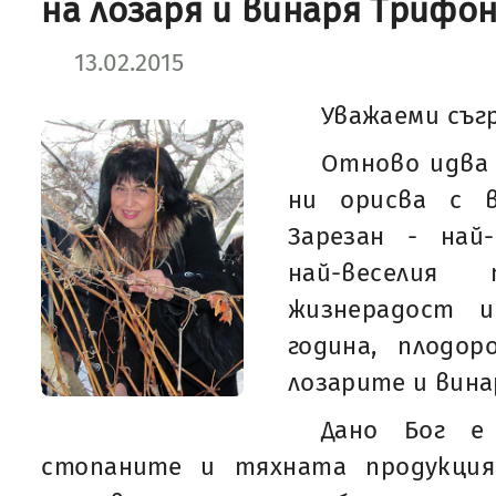
на лозаря и винаря Трифон
13.02.2015
Уважаеми съг
Отново идва 
ни орисва с в
Зарезан - най
най-веселия
жизнерадост и
година, плодо
лозарите и вина
Дано Бог е
стопаните и тяхната продукция