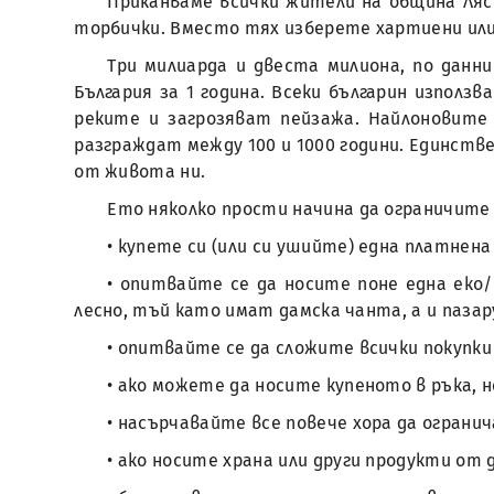
Приканваме всички жители на община Ляс
торбички. Вместо тях изберете хартиени или 
Три милиарда и двеста милиона, по данн
България за 1 година. Всеки българин използ
реките и загрозяват пейзажа. Найлоновите
разграждат между 100 и 1000 години. Единств
от живота ни.
Ето няколко прости начина да ограничите
• купете си (или си ушийте) една платнена
• опитвайте се да носите поне една еко/
лесно, тъй като имат дамска чанта, а и паза
• опитвайте се да сложите всички покупки
• ако можете да носите купеното в ръка, 
• насърчавайте все повече хора да огран
• ако носите храна или други продукти от 