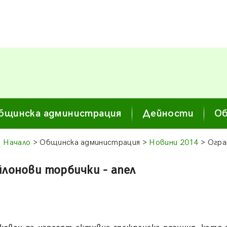
бщинска администрация
Дейности
Об
Начало
> Общинска администрация >
Новини 2014
> Огра
лонови торбички - апел