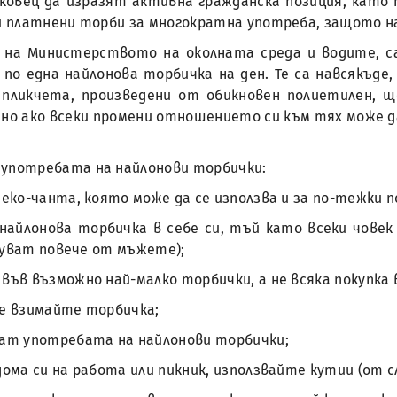
ковец да изразят активна гражданска позиция, като 
платнени торби за многократна употреба, защото найл
и на Министерството на околната среда и водите, с
ва по една найлонова торбичка на ден. Те са навсякъд
 пликчета, произведени от обикновен полиетилен, щ
ено ако всеки промени отношението си към тях може 
 употребата на найлонови торбички:
 еко-чанта, която може да се използва и за по-тежки п
найлонова торбичка в себе си, тъй като всеки човек 
руват повече от мъжете);
 във възможно най-малко торбички, а не всяка покупка
не взимайте торбичка;
ичат употребата на найлонови торбички;
дома си на работа или пикник, използвайте кутии (от с