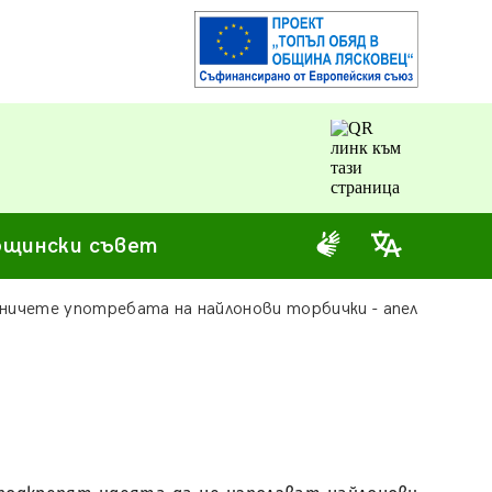
щински съвет
ничете употребата на найлонови торбички - апел