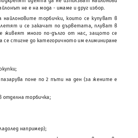
подкрепят идеята да не използват найлонови
онът не е на мода - имаме и друг избор.
а найлоновите торбички, които се купуват в
е, летят и се закачат по дърветата, плуват в
е живеят много по-дълго от нас, защото се
да се стигне до категоричното им елиминиране
окупки;
пазарува поне по 2 пъти на ден (за жените е
 в отделна торбичка;
ладолед например);