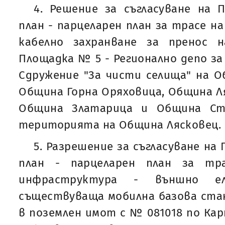
4. Решение за съгласуване на 
план - парцеларен план за трасе н
кабелно захранване за пренос 
Площадка № 5 - Регионално депо за
Сдружение "За чисти селища" на О
Община Горна Оряховица, Община Ля
Община Златарица и Община Ст
територията на Община Лясковец.
5. Разрешение за съгласуване н
план - парцеларен план за тр
инфраструктура - външно ел
съществуваща мобилна базова стан
в поземлен имот с № 081018 по Ка