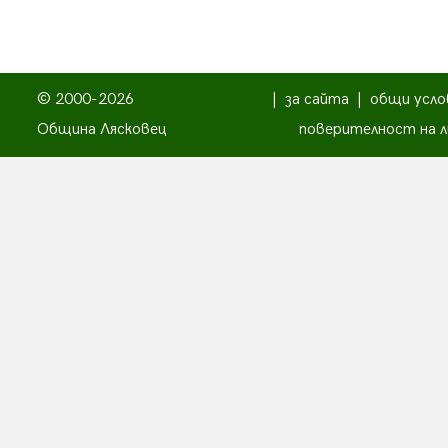
© 2000-2026
|
за сайта
|
общи усло
Община Лясковец
поверителност на л