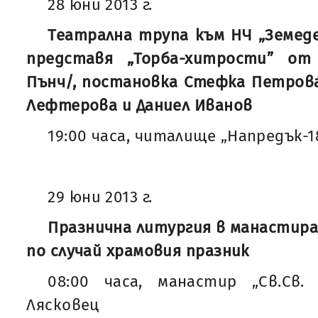
28 юни 2013 г.
Театрална трупа към НЧ „Земедел
представя „Торба-хитрости” от
Пънч/, постановка Стефка Петрова
Лефтерова и Даниел Иванов
19:00 часа, читалище „Напредък-1
29 юни 2013 г.
Празнична литургия в манастира 
по случай храмовия празник
08:00 часа, манастир „Св.Св.
Лясковец