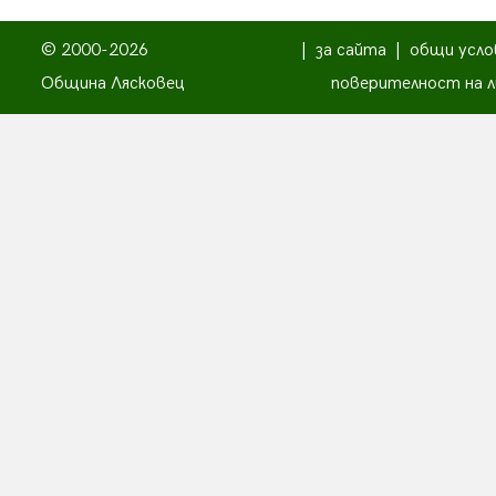
© 2000-2026
|
за сайта
|
общи усло
Община Лясковец
поверителност на л