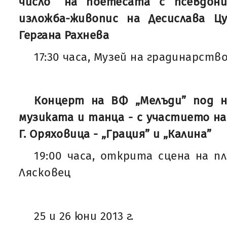
число” на поетесата с псевдон
изложба-живопис на Десислава Ц
Гергана Рахнева
17:30 часа, Музей на градинарство
Концерт на ВФ „Мелъди” под н
музиката и танца - с участието н
Г. Оряховица - „Грация” и „Калина”
19:00 часа, открита сцена на п
Лясковец
25 и 26 юни 2013 г.