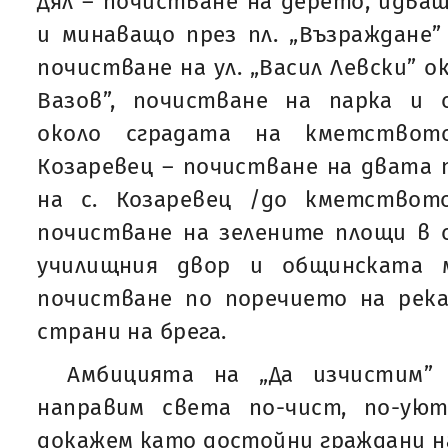
Дял – почистване на дерето, идващ
и минаващо през пл. „Възраждане”
почистване на ул. „Васил Левски” 
Вазов”, почистване на парка и 
около сградата на кметствот
Козаревец – почистване на двата
на с. Козаревец /до кметствот
почистване на зелените площи в 
училищния двор и общинската м
почистване по поречието на рек
страни на брега.
Амбицията на „Да изчистим”
направим света по-чист, по-уют
докажем като достойни граждани н