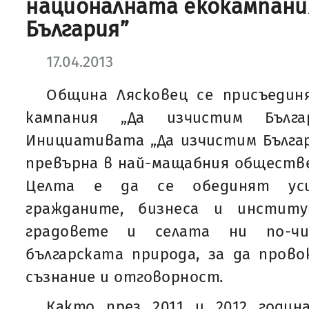
националната екокампани
България”
17.04.2013
Община Лясковец се присъедин
кампания „Да изчистим Бълг
Инициативата „Да изчистим Българ
превърна в най-мащабния обществ
Целта е да се обединят уси
гражданите, бизнеса и инстит
градовете и селата ни по-ч
българската природа, за да пров
съзнание и отговорност.
Както през 2011 и 2012 година