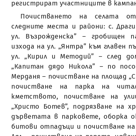
регистрират участниците в кампа
Почистването на селата о
следните места и райони: с. Драг
ул. Възрожденска” – гробищен па
изхода на ул. „Янтра” към главен п
ул. „Кирил и Методий” – след до
„Капитан дядо Никола” – по посо
Мерданя – почистване на площад „Св
почистване на парка на чит
кметството, почистване на улиц
„Христо Ботев”, подрязване на х
дърветата в парковете, оборка о
битови отпадъци и почистване на