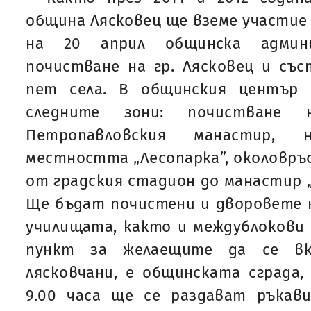
община Лясковец ще вземе участие
на 20 април общинска админи
почистване на гр. Лясковец и съ
пет села. В общинския център
следните зони: почистване 
Петропавловския манастир,
местността „Лесопарка”, околовръс
от градския стадион до манастир „С
Ще бъдат почистени и дворовете 
училищата, както и междублокови
пункт за желаещите да се в
лясковчани, е общинската сграда,
9.00 часа ще се раздават ръкав