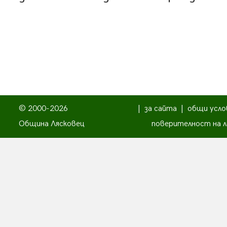
© 2000-2026
|
за сайта
|
общи усло
Община Лясковец
поверителност на л