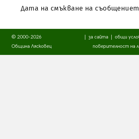
Дата на смъкване на съобщението:
© 2000-2026
|
за сайта
|
общи усло
Община Лясковец
поверителност на л