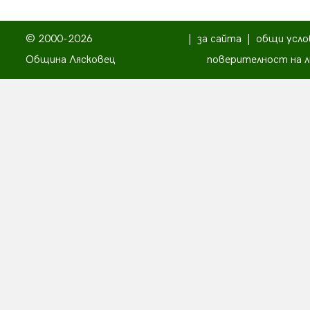
© 2000-2026
|
за сайта
|
общи усло
Община Лясковец
поверителност на л