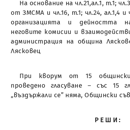
На основание на чл.21,ал.1, т.1; чл.33,
от ЗМСМА и чл.16, т.1; чл.24, ал.1,4 
организацията и дейността н
неговите комисии и взаимодейств
администрация на община Лясков
Лясковец
При кворум от 15 общинск
проведено гласуване – със 15 гл
„въздържали се” няма, Общински съ
РЕШИ: