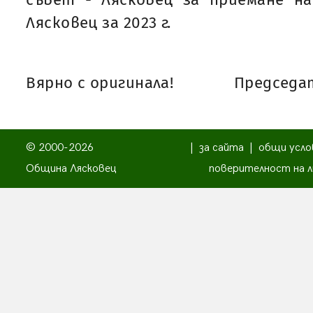
Лясковец за 2023 г.
Вярно с оригинала!
Председат
© 2000-2026
|
за сайта
|
общи усло
Община Лясковец
поверителност на л