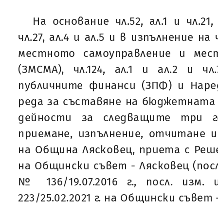
На основание чл.52, ал.1 и чл.21,
чл.27, ал.4 и ал.5 и в изпълнение на 
местното самоуправление и мес
(ЗМСМА), чл.124, ал.1 и ал.2 и чл
публичните финанси (ЗПФ) и Наре
реда за съставяне на бюджетната
дейности за следващите три го
приемане, изпълнение, отчитане 
на Община Лясковец, приета с Решен
на Общински съвет - Лясковец (посл
№ 136/19.07.2016 г., посл. изм
223/25.02.2021 г. на Общински съвет 