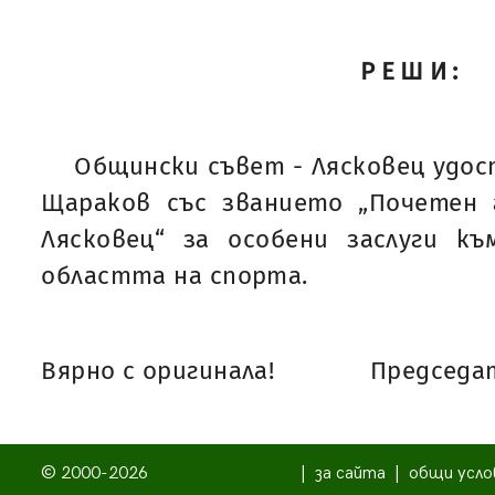
РЕШИ:
Общински съвет - Лясковец удо
Щараков със званието „Почетен
Лясковец“ за особени заслуги к
областта на спорта.
Вярно с оригинала!
Председат
© 2000-2026
|
за сайта
|
общи усло