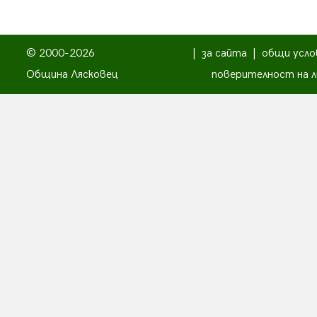
© 2000-2026
|
за сайта
|
общи усло
Община Лясковец
поверителност на л