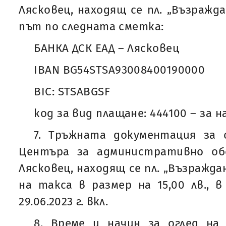
Лясковец, находящ се пл. „Възражд
път по следната сметка:
БАНКА ДСК ЕАД – Лясковец
IBAN BG54STSA93008400190000
BIC: STSABGSF
код за вид плащане: 444100 – за н
7. Тръжната документация за 
Центъра за административно об
Лясковец, находящ се пл. „Възражда
на такса в размер на 15,00 лв., в
29.06.2023 г. вкл.
8. Време и начин за оглед на