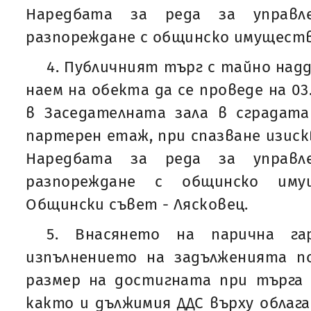
Наредбата за реда за управле
разпореждане с общинско имуществ
4. Публичният търг с тайно над
наем на обекта да се проведе на 03.0
в Заседателната зала в сградата
партерен етаж, при спазване изиск
Наредбата за реда за управле
разпореждане с общинско им
Общински съвет - Лясковец.
5. Внасянето на парична гар
изпълнението на задълженията по
размер на достигната при търга 
както и дължимия ДДС върху облага