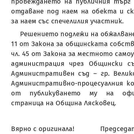
провеждането на публичния търг 
отдаване под наем на обекта и с
за наем със спечелилия участник.
Решението подлежи на обжалване н
11 от Закона за общинската собств
чл. 45 от Закона за местното само
администрация чрез Общински с
Административен съд – гр. Велик
Административно-процесуалния ко
от публикуването му на офи
страница на Община Лясковец.
Вярно с оригинала!
Председат