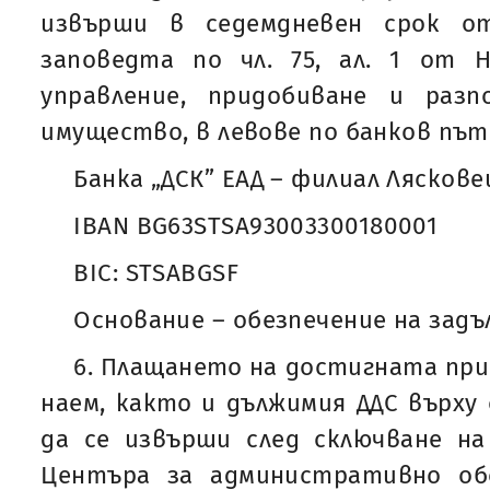
извърши в седемдневен срок о
заповедта по чл. 75, ал. 1 от 
управление, придобиване и раз
имущество, в левове по банков път
Банка „ДСК” ЕАД – филиал Ляскове
IBAN BG63STSA93003300180001
BIC: STSABGSF
Основание – обезпечение на зад
6. Плащането на достигната при
наем, както и дължимия ДДС върху
да се извърши след сключване на
Центъра за административно об