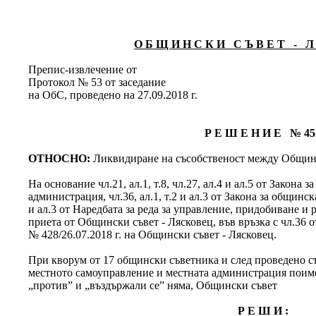
О Б Щ И Н С К И С Ъ В Е Т - Л 
Препис-извлечение от
Протокол № 53 от заседание
на ОбС, проведено на 27.09.2018 г.
Р Е Ш Е Н И Е № 45
ОТНОСНО:
Ликвидиране на съсобственост между Община
На основание чл.21, ал.1, т.8, чл.27, ал.4 и ал.5 от Закона
администрация, чл.36, ал.1, т.2 и ал.3 от Закона за общинскат
и ал.3 от Наредбата за реда за управление, придобиване 
приета от Общински съвет - Лясковец, във връзка с чл.36 о
№ 428/26.07.2018 г. на Общински съвет - Лясковец.
При кворум от 17 общински съветника и след проведено съг
местното самоуправление и местната администрация поимен
„против” и „въздържали се” няма, Общински съвет
Р Е Ш И :