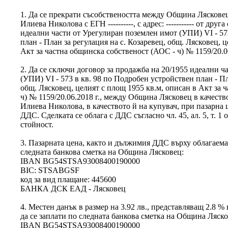
1. Да се прекрати съсобствеността между Община Ляскове
Илиева Николова с ЕГН ----------, с адрес: ----------- от дру
идеални части от Урегулиран поземлен имот (УПИ) VІ - 57
план - План за регулация на с. Козаревец, общ. Лясковец, 
Акт за частна общинска собственост (АОС - ч) № 1159/20.06
2. Да се сключи договор за продажба на 20/1955 идеални 
(УПИ) VІ - 573 в кв. 98 по Подробен устройствен план - Пл
общ. Лясковец, целият с площ 1955 кв.м, описан в Акт за 
ч) № 1159/20.06.2018 г., между Община Лясковец в качест
Илиева Николова, в качеството й на купувач, при пазарна це
ДДС. Сделката се облага с ДДС съгласно чл. 45, ал. 5, т. 1 
стойност.
3. Пазарната цена, както и дължимия ДДС върху облагаемат
следната банкова сметка на Община Лясковец:
IBAN BG54STSA93008400190000
BIC: STSABGSF
код за вид плащане: 445600
БАНКА ДСК ЕАД - Лясковец
4. Местен данък в размер на 3.92 лв., представляващ 2.8 %
да се заплати по следната банкова сметка на Община Ляско
IBAN BG54STSA93008400190000