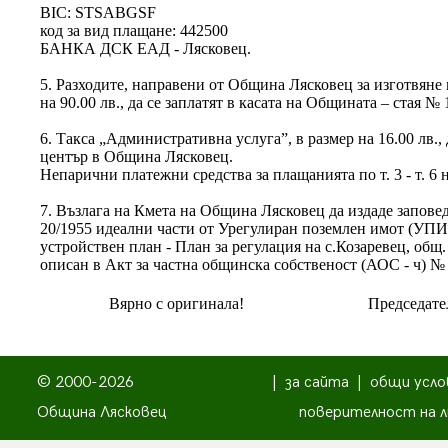
BIC: STSABGSF
код за вид плащане: 442500
БАНКА ДСК ЕАД - Лясковец.
5. Разходите, направени от Община Лясковец за изготвяне п
на 90.00 лв., да се заплатят в касата на Общината – стая № 
6. Такса „Административна услуга”, в размер на 16.00 лв.
център в Община Лясковец.
Непарични платежни средства за плащанията по т. 3 - т. 6 н
7. Възлага на Кмета на Община Лясковец да издаде запове
20/1955 идеални части от Урегулиран поземлен имот (УПИ)
устройствен план - План за регулация на с.Козаревец, общ.
описан в Акт за частна общинска собственост (АОС - ч) № 1
Вярно с оригинала!
Председате
© 2000-2026
|
за сайта
|
общи усло
Община Лясковец
поверителност на л