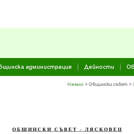
бщинска администрация
Дейности
Об
Начало
> Общински съвет >
О Б Щ И Н С К И С Ъ В Е Т - Л Я С К О В Е Ц