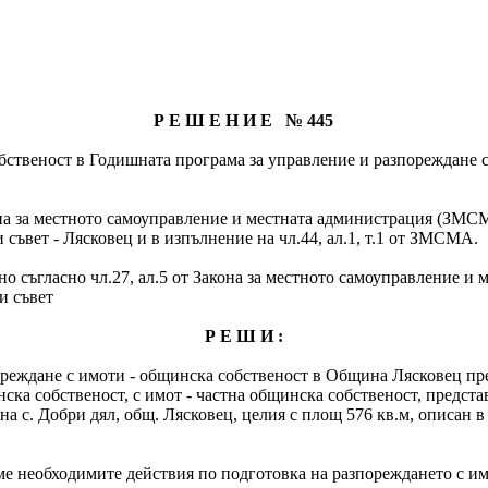
Р Е Ш Е Н И Е № 445
ственост в Годишната програма за управление и разпореждане с 
Закона за местното самоуправление и местната администрация (ЗМСМ
 съвет - Лясковец и в изпълнение на чл.44, ал.1, т.1 от ЗМСМА.
о съгласно чл.27, ал.5 от Закона за местното самоуправление и 
и съвет
Р Е Ш И :
реждане с имоти - общинска собственост в Община Лясковец през
инска собственост, с имот - частна общинска собственост, предс
на с. Добри дял, общ. Лясковец, целия с площ 576 кв.м, описан 
е необходимите действия по подготовка на разпореждането с имот