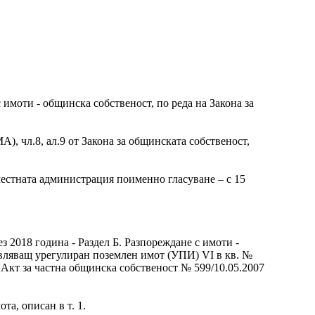
имоти - общинска собственост, по реда на Закона за
А), чл.8, ал.9 от Закона за общинската собственост,
местната администрация поименно гласуване – с 15
 2018 година - Раздел Б. Разпореждане с имоти -
тавляващ урегулиран поземлен имот (УПИ) VІ в кв. №
в Акт за частна общинска собственост № 599/10.05.2007
а, описан в т. 1.