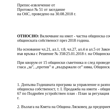
Препис-извлечение от
Протокол № 51 от заседание
на ОбС, проведено на 30.08.2018 г.
ОТНОСНО:
Включване на имот - частна общинска соб
общинската собственост през 2018 година.
На основание чл.21, ал.1, т.8, чл.27, ал.4 и ал.5 от 
във връзка с Решение № 358/25.01.2018 г. на Общински
При кворум от 15 общински съветника и след проведен
гласа „за”, „против” и „въздържали се” няма, Общинск
1. Допълва Годишната програма за управление и разпо
общинска собственост, т. І. Продажба на имоти - общ
67 по Подробен устройствен план - План за регулация 
г.
2. Възлага на Кмета на Община Лясковец да предприем