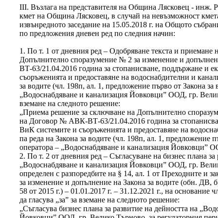
ІІІ. Възлага на представителя на Община Лясковец - инж. 
кмет на Община Лясковец, в случай на невъзможност кмет
извънредното заседание на 15.05.2018 г. на Общото събран
по предложения дневен ред по следния начин:
1. По т. 1 от дневния ред – Одобряване текста и приемане
Допълнително споразумение № 2 за изменение и допълне
ВТ-63/21.04.2016 година за стопанисване, поддържане и е
съоръженията и предоставяне на водоснабдителни и канал
за водите (чл. 198п, ал. 1, предложение първо от Закона за
„Водоснабдяване и канализация Йовковци” ООД, гр. Велико
вземане на следното решение:
„Приема решение за сключване на Допълнително споразум
на Договор № АВК-ВТ-63/21.04.2016 година за стопанисва
ВиК системите и съоръженията и предоставяне на водосн
па реда на Закона за водите (чл. 198п, ал. 1, предложение 
оператора – „Водоснабдяване и канализация Йовковци” ОО
2. По т. 2 от дневния ред – Съгласуване на бизнес плана за
„Водоснабдяване и канализация Йовковци” ООД, гр. Велик
определен с разпоредбите на § 14, ал. 1 от Преходните и 
за изменение и допълнение на Закона за водите (обн. ДВ, бр.
58 от 2015 г.) – 01.01.2017 г. – 31.12.2021 г., на основание чл
да гласува „за” за вземане на следното решение:
„Съгласува бизнес плана за развитие на дейността на „Во
Йовковци” ООД, гр. Велико Търново, за регулаторния пери