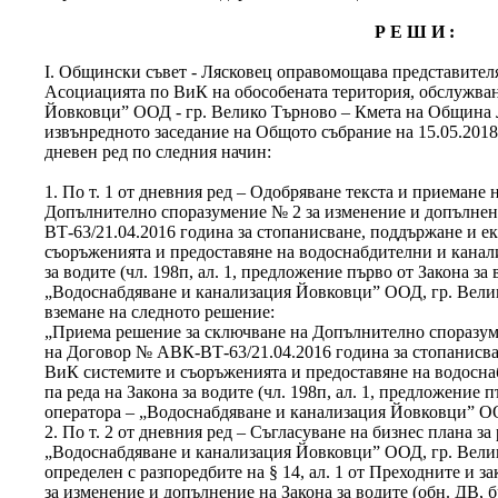
Р Е Ш И :
І. Общински съвет - Лясковец оправомощава представител
Асоциацията по ВиК на обособената територия, обслужван
Йовковци” ООД - гр. Велико Търново – Кмета на Община 
извънредното заседание на Общото събрание на 15.05.2018 
дневен ред по следния начин:
1. По т. 1 от дневния ред – Одобряване текста и приемане
Допълнително споразумение № 2 за изменение и допълне
ВТ-63/21.04.2016 година за стопанисване, поддържане и е
съоръженията и предоставяне на водоснабдителни и канал
за водите (чл. 198п, ал. 1, предложение първо от Закона за
„Водоснабдяване и канализация Йовковци” ООД, гр. Велико
вземане на следното решение:
„Приема решение за сключване на Допълнително споразум
на Договор № АВК-ВТ-63/21.04.2016 година за стопанисва
ВиК системите и съоръженията и предоставяне на водосн
па реда на Закона за водите (чл. 198п, ал. 1, предложение 
оператора – „Водоснабдяване и канализация Йовковци” ОО
2. По т. 2 от дневния ред – Съгласуване на бизнес плана за
„Водоснабдяване и канализация Йовковци” ООД, гр. Велик
определен с разпоредбите на § 14, ал. 1 от Преходните и 
за изменение и допълнение на Закона за водите (обн. ДВ, бр.