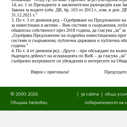
14, ал. 1 от Преходните и заключителни разпоредби към З
Закона за водите (обн. ДВ, бр. 103 от 2013 г., изм. и доп. ДВ,
31.12.2021 г.”
3. По т. 3 от дневния ред – Одобряване на Предложение 
за инвестиции в активи – Вик системи и съоръжения, пуб
общинска собственост през 2018 година, да гласува „за” за
„Одобрява Предложение на подробна инвестиционна прогр
системи и съоръжения, публична държавна и публична общ
година.”
4. По т. 4 от дневния ред - Други – при обсъждане на възн
бъдещата дейност на асоциацията по ВиК – да гласува „за”
съобразно вътрешните си убеждения и интересите на Общ
Вярно с оригинала!
Председате
© 2000-2026
|
за сайта
|
общи усло
Община Лясковец
поверителност на л