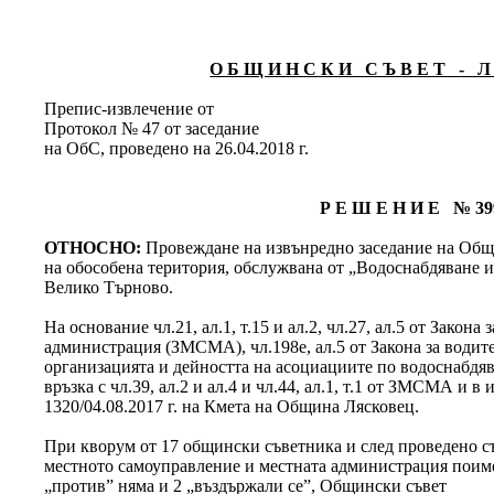
О Б Щ И Н С К И С Ъ В Е Т - Л 
Препис-извлечение от
Протокол № 47 от заседание
на ОбС, проведено на 26.04.2018 г.
Р Е Ш Е Н И Е № 39
ОТНОСНО:
Провеждане на извънредно заседание на Общ
на обособена територия, обслужвана от „Водоснабдяване 
Велико Търново.
На основание чл.21, ал.1, т.15 и ал.2, чл.27, ал.5 от Закон
администрация (ЗМСМА), чл.198е, ал.5 от Закона за водите 
организацията и дейността на асоциациите по водоснабдя
връзка с чл.39, ал.2 и ал.4 и чл.44, ал.1, т.1 от ЗМСМА и 
1320/04.08.2017 г. на Кмета на Община Лясковец.
При кворум от 17 общински съветника и след проведено съг
местното самоуправление и местната администрация поимен
„против” няма и 2 „въздържали се”, Общински съвет