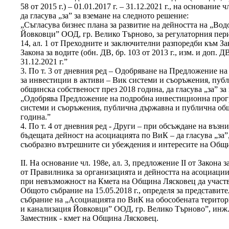
58 от 2015 г.) – 01.01.2017 г. – 31.12.2021 г., на основание чл
да гласува „за” за вземане на следното решение:
„Съгласува бизнес плана за развитие на дейността на „Во
Йовковци” ООД, гр. Велико Търново, за регулаторния пери
14, ал. 1 от Преходните и заключителни разпоредби към З
Закона за водите (обн. ДВ, бр. 103 от 2013 г., изм. и доп. ДВ,
31.12.2021 г.”
3. По т. 3 от дневния ред – Одобряване на Предложение 
за инвестиции в активи – Вик системи и съоръжения, пуб
общинска собственост през 2018 година, да гласува „за” за
„Одобрява Предложение на подробна инвестиционна прогр
системи и съоръжения, публична държавна и публична общ
година.”
4. По т. 4 от дневния ред - Други – при обсъждане на възн
бъдещата дейност на асоциацията по ВиК – да гласува „за”
съобразно вътрешните си убеждения и интересите на Общ
ІІ. На основание чл. 198е, ал. 3, предложение ІІ от Закона з
от Правилника за организацията и дейността на асоциации
при невъзможност на Кмета на Община Лясковец да участв
Общото събрание на 15.05.2018 г., определя за представи
събрание на „Асоциацията по ВиК на обособената територ
и канализация Йовковци” ООД, гр. Велико Търново”, инж.
Заместник - кмет на Община Лясковец.