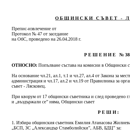
О Б Щ И Н С К И С Ъ В Е Т - Л 
Препис-извлечение от
Протокол № 47 от заседание
на ОбС, проведено на 26.04.2018 г.
Р Е Ш Е Н И Е № 38
ОТНОСНО:
Попълване състава на комисии в Общински съ
На основание чл.21, ал.1, т.1 и чл.27, ал.4 от Закона за м
администрация и чл.17, ал.2 и чл.19 от Правилника за ор
съвет - Лясковец.
При кворум от 17 общински съветника и след проведено гла
и „въздържали се” няма, Общински съвет
Р Е Ш И :
1. Избира общинския съветник Емилия Атанасова Жилиева 
„БСП, ЗС „Александър Стамболийски”, АБВ, БДЦ” за: