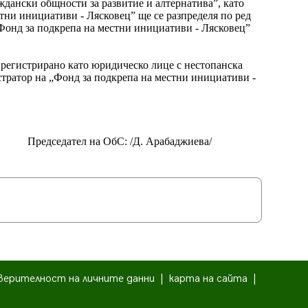
дански общности за развитие и алтернатива”, като
тни инициативи - Лясковец” ще се разпределя по ред
„Фонд за подкрепа на местни инициативи - Лясковец”
 регистрирано като юридическо лице с нестопанска
истратор на „Фонд за подкрепа на местни инициативи -
Председател на ОбС: /Д. Арабаджиева/
верителност на личните данни
|
карта на сайта
|