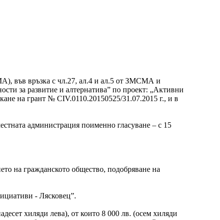
МА), във връзка с чл.27, ал.4 и ал.5 от ЗМСМА и
ти за развитие и алтернатива” по проект: „Активни
не на грант № CIV.0110.20150525/31.07.2015 г., и в
местната администрация поименно гласуване – с 15
ето на гражданското общество, подобряване на
нициативи - Лясковец”.
десет хиляди лева), от които 8 000 лв. (осем хиляди