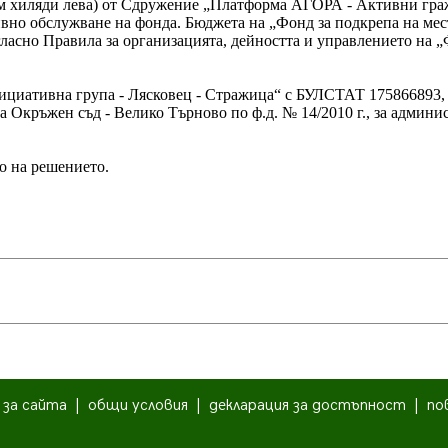
сем хиляди лева) от Сдружение „Платформа АГОРА - Активни граж
вно обслужване на фонда. Бюджета на „Фонд за подкрепа на мес
гласно Правила за организацията, дейността и управлението на 
ициативна група - Лясковец - Стражица“ с БУЛСТАТ 175866893,
на Окръжен съд - Велико Търново по ф.д. № 14/2010 г., за админ
о на решението.
|
за сайта
|
общи условия
|
декларация за достъпност
|
по