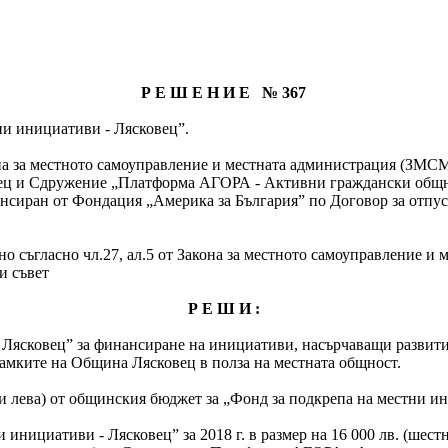
Р Е Ш Е Н И Е № 367
ни инициативи - Лясковец”.
Закона за местното самоуправление и местната администрация (ЗМС
ц и Сдружение „Платформа АГОРА - Активни граждански общнос
нсиран от Фондация „Америка за България” по Договор за отпуска
о съгласно чл.27, ал.5 от Закона за местното самоуправление и 
и съвет
Р Е Ш И :
- Лясковец” за финансиране на инициативи, насърчаващи развити
 рамките на Община Лясковец в полза на местната общност.
яди лева) от общинския бюджет за „Фонд за подкрепа на местни и
нициативи - Лясковец” за 2018 г. в размер на 16 000 лв. (шестна