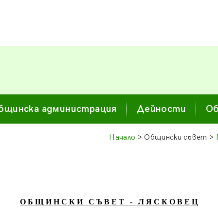
бщинска администрация
Дейности
Об
Начало
> Общински съвет >
О Б Щ И Н С К И С Ъ В Е Т - Л Я С К О В Е Ц