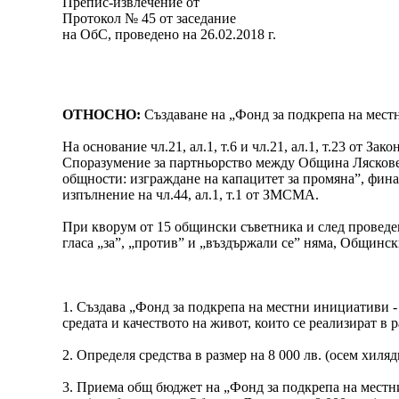
Препис-извлечение от
Протокол № 45 от заседание
на ОбС, проведено на 26.02.2018 г.
ОТНОСНО:
Създаване на „Фонд за подкрепа на мест
На основание чл.21, ал.1, т.6 и чл.21, ал.1, т.23 от 
Споразумение за партньорство между Община Ляскове
общности: изграждане на капацитет за промяна”, фина
изпълнение на чл.44, ал.1, т.1 от ЗМСМА.
При кворум от 15 общински съветника и след проведен
гласа „за”, „против” и „въздържали се” няма, Общинск
1. Създава „Фонд за подкрепа на местни инициативи 
средата и качеството на живот, които се реализират в
2. Определя средства в размер на 8 000 лв. (осем хил
3. Приема общ бюджет на „Фонд за подкрепа на местни и