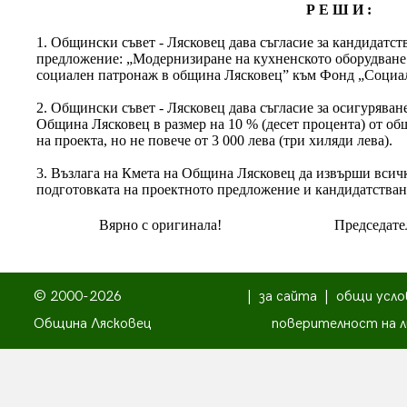
Р Е Ш И :
1. Общински съвет - Лясковец дава съгласие за кандидатс
предложение: „Модернизиране на кухненското оборудване
социален патронаж в община Лясковец” към Фонд „Социалн
2. Общински съвет - Лясковец дава съгласие за осигуряван
Община Лясковец в размер на 10 % (десет процента) от об
на проекта, но не повече от 3 000 лева (три хиляди лева).
3. Възлага на Кмета на Община Лясковец да извърши всич
подготовката на проектното предложение и кандидатстван
Вярно с оригинала!
Председате
© 2000-2026
|
за сайта
|
общи усло
Община Лясковец
поверителност на л