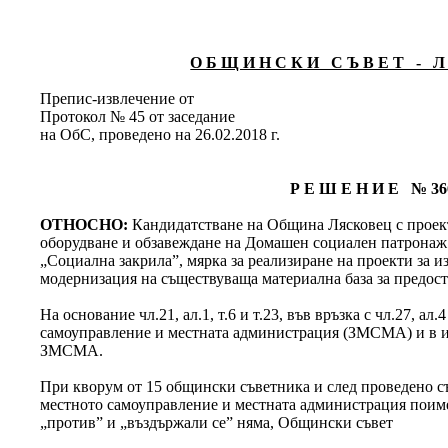
О Б Щ И Н С К И С Ъ В Е Т - Л 
Препис-извлечение от
Протокол № 45 от заседание
на ОбС, проведено на 26.02.2018 г.
Р Е Ш Е Н И Е № 36
ОТНОСНО:
Кандидатстване на Община Лясковец с проек
оборудване и обзавеждане на Домашен социален патронаж
„Социална закрила”, мярка за реализиране на проекти за и
модернизация на съществуваща материална база за предост
На основание чл.21, ал.1, т.6 и т.23, във връзка с чл.27, ал.
самоуправление и местната администрация (ЗМСМА) и в изп
ЗМСМА.
При кворум от 15 общински съветника и след проведено съг
местното самоуправление и местната администрация поимен
„против” и „въздържали се” няма, Общински съвет