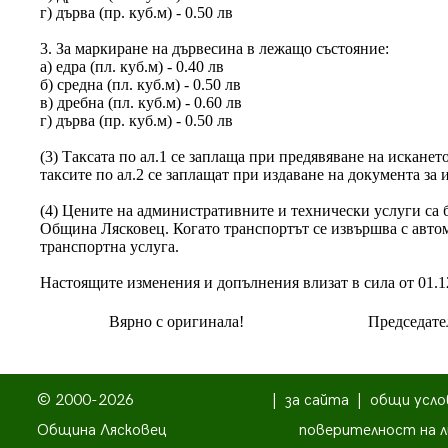
г) дърва (пр. куб.м) - 0.50 лв
3. За маркиране на дървесина в лежащо състояние:
а) едра (пл. куб.м) - 0.40 лв
б) средна (пл. куб.м) - 0.50 лв
в) дребна (пл. куб.м) - 0.60 лв
г) дърва (пр. куб.м) - 0.50 лв
(3) Таксата по ал.1 се заплаща при предявяване на искането
таксите по ал.2 се заплащат при издаване на документа за 
(4) Цените на административните и технически услуги са 
Община Лясковец. Когато транспортът се извършва с авто
транспортна услуга.
Настоящите изменения и допълнения влизат в сила от 01.12
Вярно с оригинала!
Председате
© 2000-2026
|
за сайта
|
общи усло
Община Лясковец
поверителност на л