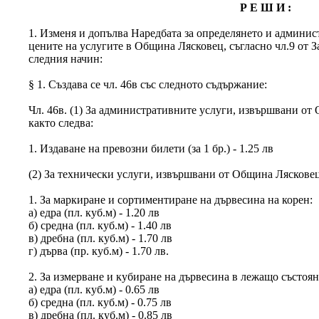
Р Е Ш И :
1. Изменя и допълва Наредбата за определянето и админис
цените на услугите в Община Лясковец, съгласно чл.9 от З
следния начин:
§ 1. Създава се чл. 46в със следното съдържание:
Чл. 46в. (1) За административните услуги, извършвани от
както следва:
1. Издаване на превозни билети (за 1 бр.) - 1.25 лв
(2) За технически услуги, извършвани от Община Лясковец
1. За маркиране и сортиментиране на дървесина на корен:
а) едра (пл. куб.м) - 1.20 лв
б) средна (пл. куб.м) - 1.40 лв
в) дребна (пл. куб.м) - 1.70 лв
г) дърва (пр. куб.м) - 1.70 лв.
2. За измерване и кубиране на дървесина в лежащо състоян
а) едра (пл. куб.м) - 0.65 лв
б) средна (пл. куб.м) - 0.75 лв
в) дребна (пл. куб.м) - 0.85 лв