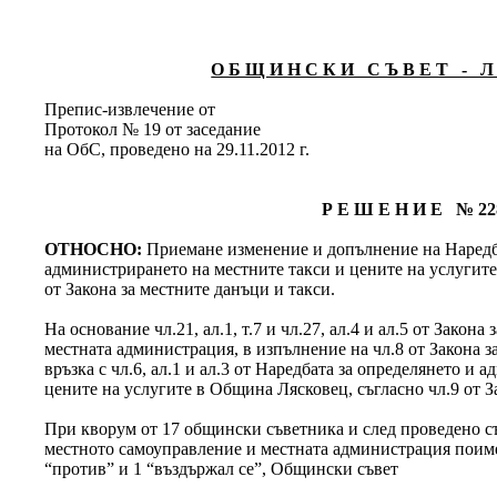
О Б Щ И Н С К И С Ъ В Е Т - Л 
Препис-извлечение от
Протокол № 19 от заседание
на ОбС, проведено на 29.11.2012 г.
Р Е Ш Е Н И Е № 22
ОТНОСНО:
Приемане изменение и допълнение на Наредб
администрирането на местните такси и цените на услугите
от Закона за местните данъци и такси.
На основание чл.21, ал.1, т.7 и чл.27, ал.4 и ал.5 от Закон
местната администрация, в изпълнение на чл.8 от Закона з
връзка с чл.6, ал.1 и ал.3 от Наредбата за определянето и
цените на услугите в Община Лясковец, съгласно чл.9 от З
При кворум от 17 общински съветника и след проведено съг
местното самоуправление и местната администрация поименн
“против” и 1 “въздържал се”, Общински съвет