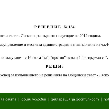
Р Е Ш Е Н И Е № 154
ски съвет - Лясковец за първото полугодие на 2012 година.
самоуправление и местната администрация и в изпълнение на чл.44
 гласуване – с 16 гласа “за”, “против” няма и 1 “въздържал се”
Р Е Ш И :
ковец за изпълнението на решенията на Общински съвет - Ляско
|
за сайта
|
общи условия
|
декларация за достъпност
|
по