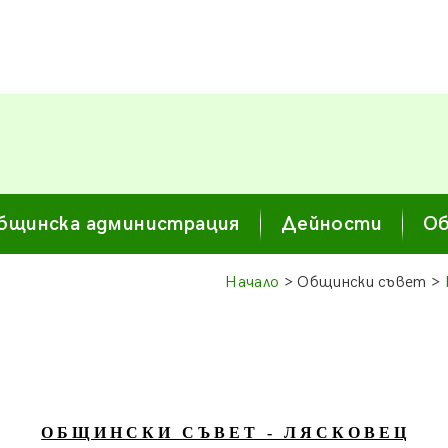
бщинска администрация
Дейности
Об
Начало
> Общински съвет >
О Б Щ И Н С К И С Ъ В Е Т - Л Я С К О В Е Ц