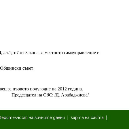
, ал.1, т.7 от Закона за местното самоуправление и
, Общински съвет
вец за първото полугодие на 2012 година.
Председател на ОбС: /Д. Арабаджиева/
верителност на личните данни
|
карта на сайта
|