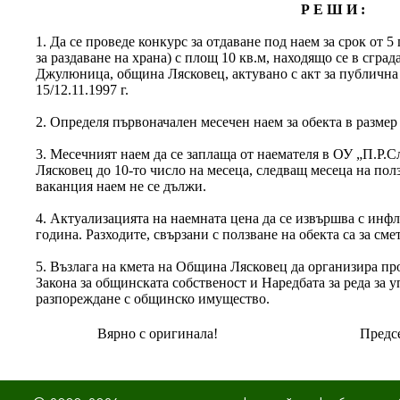
Р Е Ш И :
1. Да се проведе конкурс за отдаване под наем за срок от 5
за раздаване на храна) с площ 10 кв.м, находящо се в сград
Джулюница, община Лясковец, актувано с акт за публичн
15/12.11.1997 г.
2. Определя първоначален месечен наем за обекта в размер 
3. Месечният наем да се заплаща от наемателя в ОУ „П.Р.
Лясковец до 10-то число на месеца, следващ месеца на полз
ваканция наем не се дължи.
4. Актуализацията на наемната цена да се извършва с инф
година. Разходите, свързани с ползване на обекта са за сме
5. Възлага на кмета на Община Лясковец да организира пр
Закона за общинската собственост и Наредбата за реда за 
разпореждане с общинско имущество.
Вярно с оригинала!
Предсе