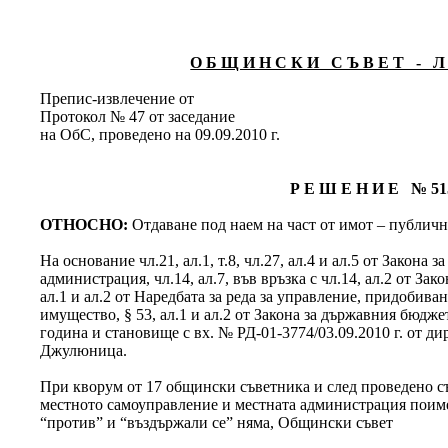
О Б Щ И Н С К И С Ъ В Е Т - Л 
Препис-извлечение от
Протокол № 47 от заседание
на ОбС, проведено на 09.09.2010 г.
Р Е Ш Е Н И Е № 51
ОТНОСНО:
Отдаване под наем на част от имот – публич
На основание чл.21, ал.1, т.8, чл.27, ал.4 и ал.5 от Закона
администрация, чл.14, ал.7, във връзка с чл.14, ал.2 от Зак
ал.1 и ал.2 от Наредбата за реда за управление, придобив
имущество, § 53, ал.1 и ал.2 от Закона за държавния бюдже
година и становище с вх. № РД-01-3774/03.09.2010 г. от ди
Джулюница.
При кворум от 17 общински съветника и след проведено съг
местното самоуправление и местната администрация поимен
“против” и “въздържали се” няма, Общински съвет