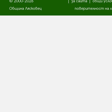
© 2000-2026
|
за сайта
|
общи усло
Община Лясковец
поверителност на л