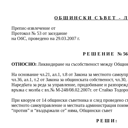
О Б Щ И Н С К И С Ъ В Е Т - Л 
Препис-извлечение от
Протокол № 53 от заседание
на ОбС, проведено на 29.03.2007 г.
Р Е Ш Е Н И Е № 56
ОТНОСНО:
Ликвидиране на съсобственост между Община
На основание чл.21, ал.1, т.8 от Закона за местното самоу
чл.36, ал.1, т.2 от Закона за общинската собственост, чл.30, ал
Наредбата за реда за управление, придобиване и разпореж
връзка с молба с вх.№ М-248/08.02.2007г. от Стайко Тодор
При кворум от 14 общински съветника и след проведено съг
местното самоуправление и местната администрация поимен
“против” и “въздържали се” няма, Общински съвет
Р Е Ш И :