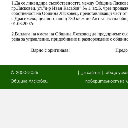
1.Да се ликвидира съсобствеността между Община Лясков
гр.Лясковец, ул.”д-р Иван Касабов” № 1, вх.Б, чрез продаж
собственост на Община Лясковец, представляващи част от
с.Драгижево, целият с площ 780 кв.м по Акт за частна об
01.03.2007г.
2.Възлага на кмета на Община Лясковец да предприеме съо
реда за управление, придобиване и разпореждане с общин
Вярно с оригинала!
Предсе
© 2000-2026
|
за сайта
|
общи усло
Община Лясковец
поверителност на л