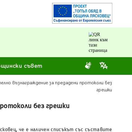
щински съвет
телно възнаграждение за предадени протоколи без
грешки
протоколи без грешки
ковец, че е наличен списъкът със съставите