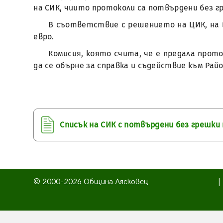
на СИК, чиито протоколи са потвърдени без 
В съответствие с решението на ЦИК, на 
евро.
Комисия, която счита, че е предала прото
да се обърне за справка и съдействие към Рай
Списък на СИК с потвърдени без грешки
© 2000-2026 Община Лясковец