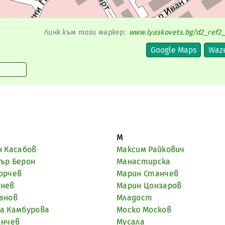
Линк към този маркер:
www.lyaskovets.bg/d2_ref2_
М
н Касабов
Максим Райкович
ър Берон
Манастирска
орчев
Марин Станчев
инев
Марин Цонзаров
анов
Младост
а Камбурова
Моско Москов
анчев
Мусала