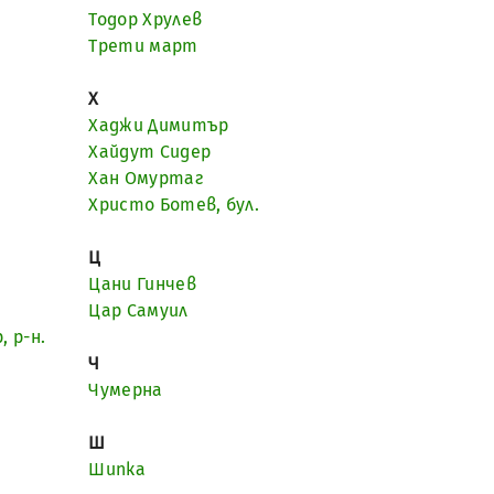
Тодор Хрулев
Трети март
Х
Хаджи Димитър
Хайдут Сидер
Хан Омуртаг
Христо Ботев, бул.
Ц
Цани Гинчев
Цар Самуил
 р-н.
Ч
Чумерна
Ш
Шипка