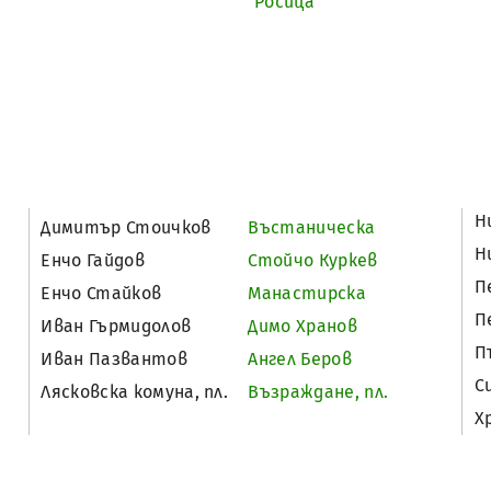
Росица
Н
Димитър Стоичков
Въстаническа
Н
Енчо Гайдов
Стойчо Куркев
П
Енчо Стайков
Манастирска
П
Иван Гърмидолов
Димо Хранов
П
Иван Пазвантов
Ангел Беров
С
Лясковска комуна, пл.
Възраждане, пл.
Х