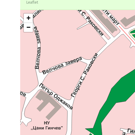
Leaflet
+
−