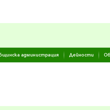
бщинска администрация
Дейности
Об