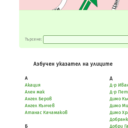
Търсене:
Азбучен указател на улиците
А
Д
Акация
Д-р Ива
Ален мак
Д-р Пет
Ангел Беров
Димо Кь
Ангел Кънчев
Димо М
Атанас Качамаков
Димо Хр
Добранк
Б
Добри Г