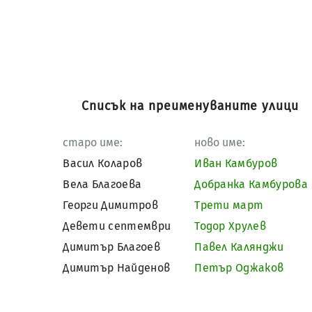
Списък на преименуваните улици
старо име:
ново име:
Васил Коларов
Иван Камбуров
Вела Благоева
Добранка Камбурова
Георги Димитров
Трети март
Девети септември
Тодор Хрулев
Димитър Благоев
Павел Калянджи
Димитър Найденов
Петър Оджаков