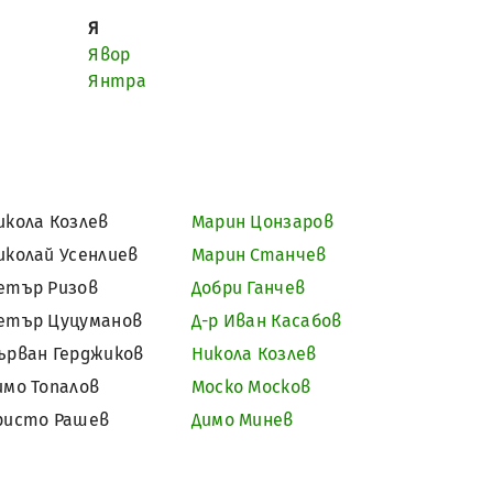
Я
Явор
Янтра
икола Козлев
Марин Цонзаров
иколай Усенлиев
Марин Станчев
етър Ризов
Добри Ганчев
етър Цуцуманов
Д-р Иван Касабов
ърван Герджиков
Никола Козлев
имо Топалов
Моско Москов
ристо Рашев
Димо Минев