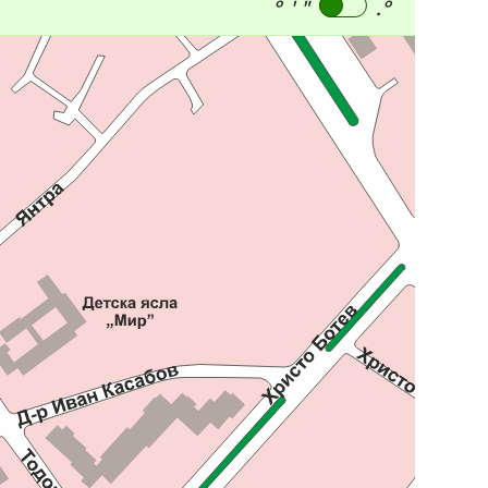
° ' "
.°