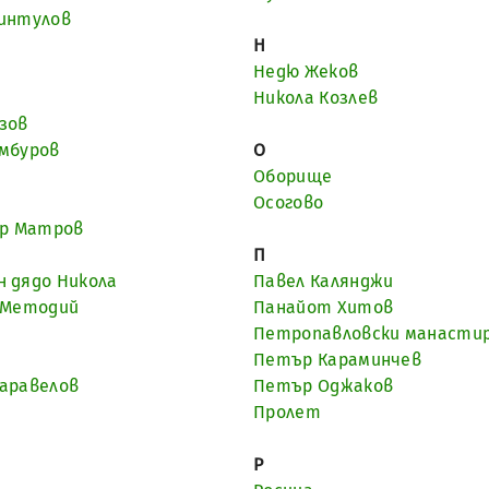
Чинтулов
Н
Недю Жеков
Никола Козлев
зов
мбуров
О
Оборище
Осогово
ор Матров
П
 дядо Никола
Павел Калянджи
 Методий
Панайот Хитов
Петропавловски манастир,
Петър Караминчев
аравелов
Петър Оджаков
Пролет
Р