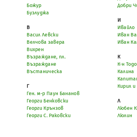
Божур
Добри 
Бузлуджа
И
В
Ивайло
Васил Левски
Иван Ва
Велчова завера
Иван Ка
Вихрен
Възраждане, пл.
К
Възраждане
К-н Тод
Въстаническа
Калина
Капитан
Г
Кирил и
Ген. м-р Паун Бананов
Георги Бенковски
Л
Георги Крънзов
Любен К
Георги С. Раковски
Люлин