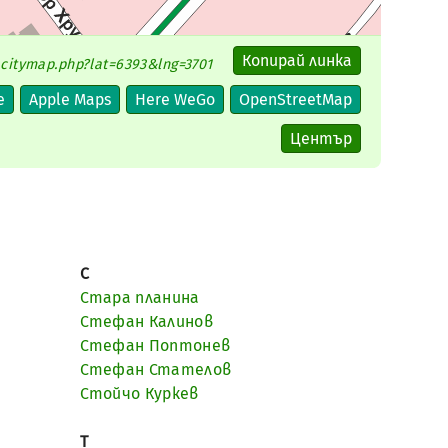
citymap.php?lat=6393&lng=3701
С
Стара планина
Стефан Калинов
Стефан Поптонев
Стефан Стателов
Стойчо Куркев
Т