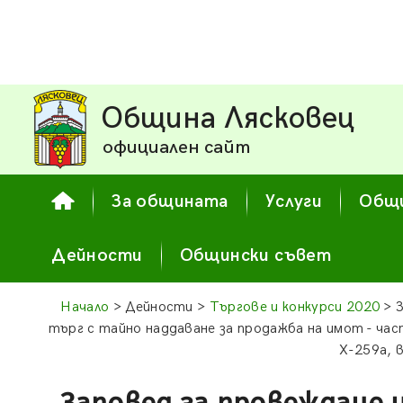
Община Лясковец
официален сайт
За общината
Услуги
Общи
Дейности
Общински съвет
Начало
> Дейности >
Търгове и конкурси 2020
> З
търг с тайно наддаване за продажба на имот - ч
X-259а, 